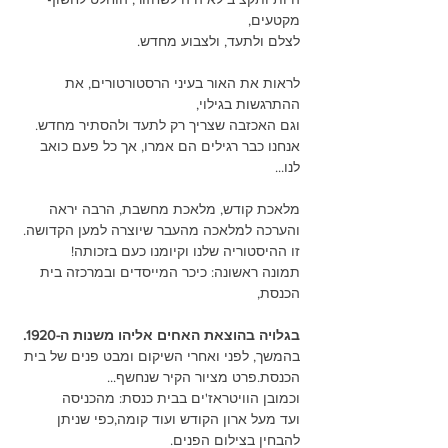
מקטעים,
לצלם ולתעד, ולצבוע מחדש.
לראות את האור בעיני הרסטורטורים, את 
ההתרגשות בגילוי,
וגם האכזבה שצריך רק לתעד ולהסתיר מחדש.
אנחנו כבר רגילים הם אמרו, אך כל פעם כואב 
לנו...
מלאכת קודש, מלאכת מחשבת, הרבה יראה 
והערכה למלאכה מהעבר שיוצרה למען הקדושה.
זו ההיסטוריה שלנו וקיומנו כעם בזכותה!
תמונה ראשונה: כיכר המייסדים ובמרכזה בית 
הכנסת,
בגלויה בהוצאת האחים אליהו משנות ה-1920.
בהמשך, לפני ואחרי השיקום ומבט פנים של בית 
הכנסת.פרט מציור הקיר שנחשף...
וכמובן הוויטראז'ים בבית כנסת: מהכניסה
ועד מעל ארון הקודש ועוד קומה,כפי שניתן 
להבחין בצילום הפנים. 