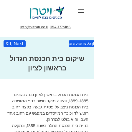
info@vitran.co.il
|
054-7776188
&lt; Next
previous &gt;
שיקום בית הכנסת הגדול
בראשון לציון
בית הכנסת הגדול בראשון לציון נבנה בשנים 
1885–1889, והיווה מוקד חשוב בחיי המושבה.
בית הכנסת ניצב על פסגת גבעה, בקצה רחוב 
רוטשילד וכיכר המייסדים במפגש עם רחוב אחד 
העם, והוא בולט למרחוק.
בניית בית הכנסת החלה בשנת 1885, ונתקלה 
בהתנגדות של השלטון העות'מאני, ובמצוקה 