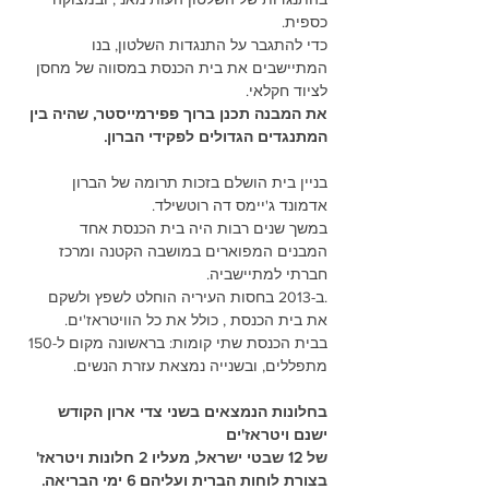
כספית.
כדי להתגבר על התנגדות השלטון, בנו 
המתיישבים את בית הכנסת במסווה של מחסן 
לציוד חקלאי. 
את המבנה תכנן ברוך פפירמייסטר, שהיה בין 
המתנגדים הגדולים לפקידי הברון.
בניין בית הושלם בזכות תרומה של הברון
אדמונד ג'יימס דה רוטשילד.
במשך שנים רבות היה בית הכנסת אחד 
המבנים המפוארים במושבה הקטנה ומרכז 
חברתי למתיישביה.
.ב-2013 בחסות העיריה הוחלט לשפץ ולשקם 
את בית הכנסת , כולל את כל הוויטראז'ים.
בבית הכנסת שתי קומות: בראשונה מקום ל-150 
מתפללים, ובשנייה נמצאת עזרת הנשים.
בחלונות הנמצאים בשני צדי ארון הקודש 
ישנם ויטראז'ים
של 12 שבטי ישראל, מעליו 2 חלונות ויטראז' 
בצורת לוחות הברית ועליהם 6 ימי הבריאה.