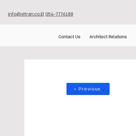
info@vitran.co.il
|
054-7776188
Contact Us
Architect Relations
< Previous