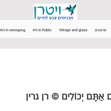
Art in senegoug
Art in Public
Vitrage and glass
סרטונים
ַּם אַתֶּם יְכוֹלִים © רן גרין