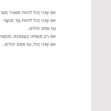
אִם אָנֹכִי יָכוֹל לִהְיוֹת מְשׁוֹרֵר מֻעְרַ,
אִם אָנֹכִי יָכוֹל לִהְיוֹת צַיָּר מֻכְשָׁר.
גַּם אַתֶּם יְכוֹלִים,
אִם רַק תַּאֲמִינוּ בְּעַצְמְכֶם, וְתַקְשִׁי.
אִם אָנֹכִי יָכוֹל, גַּם אַתֶּם יְכוֹלִים...