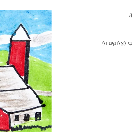
ךְ
בִי לֶאֱלוֹקִים וְלִי