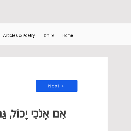
Articles & Poetry
ציורים
Home
Next >
אִם אָנֹכִי יָכוֹל, ג