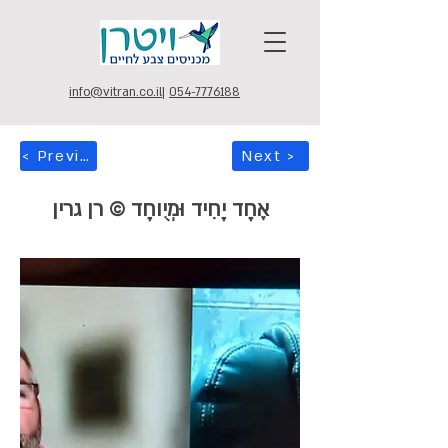
info@vitran.co.il
|
054-7776188
< Previous
Next >
אֶחָד יָחִיד וּמְיֻוחָד © רן גרין