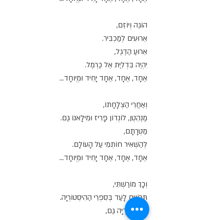
הוֹגֶה וְיוֹזֵם,
אֵרוּעִים לְמַכְבִּיר.
אֵרוּעַ הַדֶּגֶל,
יִהְיֶה בִּדְלִיַּת אֶל כַּרְמֶל.
אֶחָד, אֶחָד, אֶחָד יָחִיד וּמְיֻוחָד...
וְאַחֲרֵי הַצְלָחָתוֹ,
מַנְהֵטְן, לוֹנְדוֹן פָּרִיז וּמִילָאנוֹ גַּם.
מַטְּרָתָם,
לְהַשְׁאִיר חוֹתְמֵי עַל הָעוֹלָם.
אֶחָד, אֶחָד, אֶחָד יָחִיד וּמְיֻוחָד...
וְכָךְ מוֹרַשְׁתִּי,
תֵּרָשֵׁם לָעַד בְּסִפְרֵי הַהִיסְטוֹרְיָה.
בְּוִיקִיפִּידְיָה גַּם,