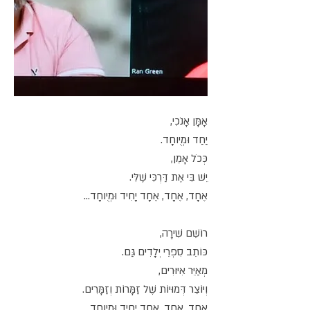
אָמָּן אָנֹכִי,
יַחַד וּמְיֻוחָד.
כְּכֹל אָמֵן,
יֵשׁ בִּי אֶת דַּרְכִּי שֶׁלִּי.
אֶחָד, אֶחָד, אֶחָד יָחִיד וּמְיֻוחָד...
רוֹשֵׁם שִׁירָה,
כּוֹתֵב סִפְרֵי יְלָדִים גַּם.
מְאַיֵּר אִיּוּרִים,
וְיוֹצֵר דְּמוּיוֹת שֶׁל זַמָּרוֹת וְזַמָּרִים.
אֶחָד, אֶחָד, אֶחָד יָחִיד וּמְיֻוחָד...