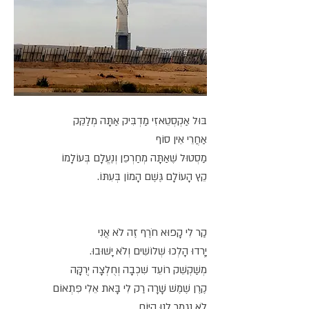
בּוּל אַקְסְטֵאזִי מַדְבִּיק אַתָּה מְלַקֵּק
אַחֲרֵי אֵין סוֹף
מַסְטוּל שֶׁאַתָּה מְחַרְפֵן וְנֶעֱלָם בְּעוֹלָמוֹ
קֵץ הָעוֹלָם גֶּשֶׁם הָמוֹן בְּעִתּוֹ.
קַר לִי קָפוּא חֹרֶף זֶה לֹא אֲנִי
יָרְדוּ הָלְכוּ שְׁלוֹשִׁים וְלֹא יָשׁוּבוּ.
מְשַׁקְשֵׁק רוֹעֵד שִׁכְבָה וְחֻלְצָה יְרֻקָּה
קֶרֶן שֶׁמֶשׁ שָׁרָה רַק לִי בָּאת אֵלִי פִּתְאוֹם
לֹא נִגְמַר לָנוּ הַיּוֹם.