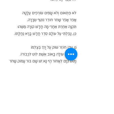
לֹא פִּתְאוֹם וְלֹא שָׂמִים שׂוֹרְפִים עֲלָטָה
אָפֹר אָפֹר שָׁחֹר חוֹדֵר נוֹטֵף שְׂרָרָה.
תִּקְוָה אַחֶרֶת אַחֲרֵי מָה חָדָשׁ קוֹרָה מַשֶּׁהוּ
כֵּן, נָפַלְתִּי עַל עוֹלָם סֵדֶר חָדָשׁ בָּרָא נַחֲלָתוֹ.
גַּן עֵדֶן חוֹזֵר שׁוֹק עַל יָרֵךְ בְּצַלְמוֹ
הִנֵּה אַתְּ עוֹלָה בָּאוֹב אֵשֶׁת לוֹט לִכְבוֹדוֹ.
וְיָנוּס הַיָּם לְאָחוֹר הֱיִי נָא יֵשׁ שָׁם בּוֹר עָמוֹק שָׁחֹר
סוּס וּמֶרְכַּבְתּוֹ יָמִין וּשְׂמֹאל חָצָה כֻּלָּם הָעָם שֶׁלִּי
אָפֹר.
מַבּוּל שֶׁל מִלִּים
אוֹת לְאוֹת
תַּחְבִּיר מִלָּה
תַּגְבִּיר קוֹלָהּ
לִפְנֵי ש אוֹ הָפוֹךְ