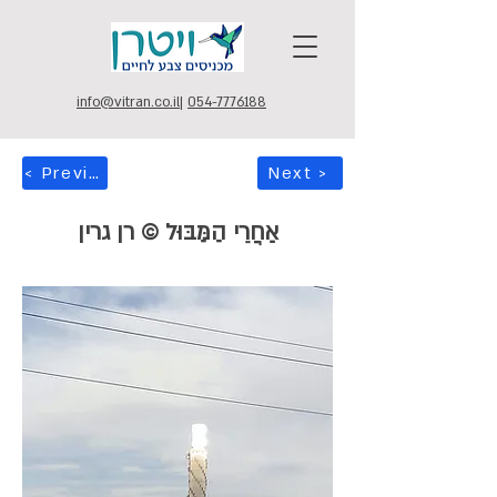
info@vitran.co.il
|
054-7776188
< Previous
Next >
אַחֲרֵי הַמַּבּוּל © רן גרין