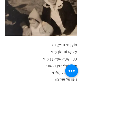
מוֹלַדְתִּי תִּפְאֶרֶת/
אֶל אָבוֹת מוֹרֶשֶׁת/
כַּבֵּד אַבָּא אִמָּא בָּרֶשֶׁת/
אַרְצִי שֶׁלִּי יְחִידָה אִתִּי/
שְׁלֹמֹה שֶׁל מִלִּים/
גָּאוֹן עַל שִׁירִים/
מְחַבֵּר בְּשִׂישִׂי סִפּוּרִים/
אוֹהֵב
אַרְצִי
שֶׁלָּנוּ