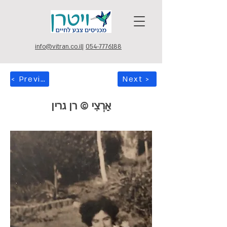
info@vitran.co.il
|
054-7776188
< Previous
Next >
אַרְצִי © רן גרין