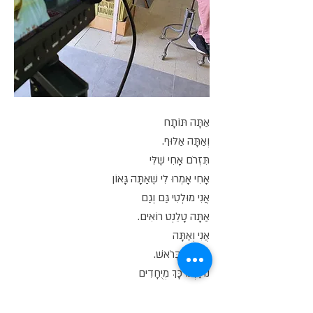
אַתָּה תּוֹתָח
וְאַתָּה אַלּוּף.
תִּזְרֹם אָחִי שֶׁלִּי
אָחִי אָמְרוּ לִי שֶׁאַתָּה גָּאוֹן
אֲנִי מוּלְטִי גַּם וְגַם
אַתָּה טָלֵנְט רוֹאִים.
אֲנִי וְאַתָּה
נוֹתְנִים בָּרֹאשׁ.
נוֹלַדְנוּ כָּךְ מְיֻחָדִים
מֵעַתָּה מְאֻחָדִים.
שִׁירוּ אִתָּנוּ