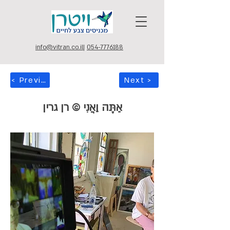
info@vitran.co.il
|
054-7776188
< Previous
Next >
אַתָּה וַאֲנִי © רן גרין