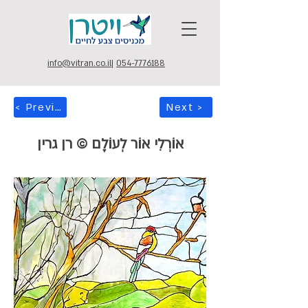
info@vitran.co.il
|
054-7776188
< Previous
Next >
אוֹרְלִי אוֹר לְעוֹלָם © רן גרין