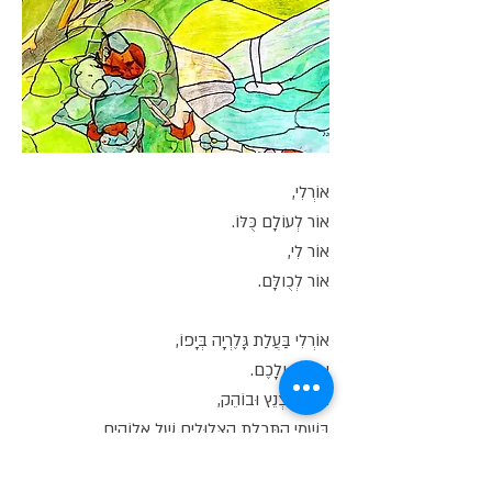
אוֹרְלִי,
אוֹר לְעוֹלָם כֻּלּוֹ.
אוֹר לִי,
אוֹר לְכֻולָּם.
אוֹרְלִי בַּעֲלַת גָּלֶרְיָה בְּיָפוֹ,
אוֹר לִי וְלָכֶם.
אוֹר מְנַצְנֵץ וּבוֹהֵק,
בִּשְׁמֵי הַתְּכֵלֶת הַצְּלוּלִים שֶׁל אֱלוֹקִים.
אוֹרְלִי,