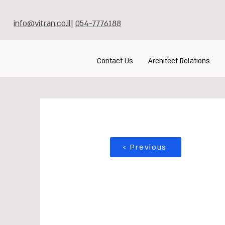
info@vitran.co.il
|
054-7776188
Contact Us
Architect Relations
< Previous