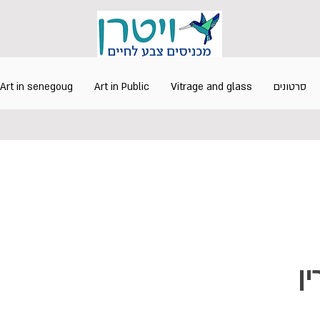
Art in senegoug
Art in Public
Vitrage and glass
סרטונים
ן