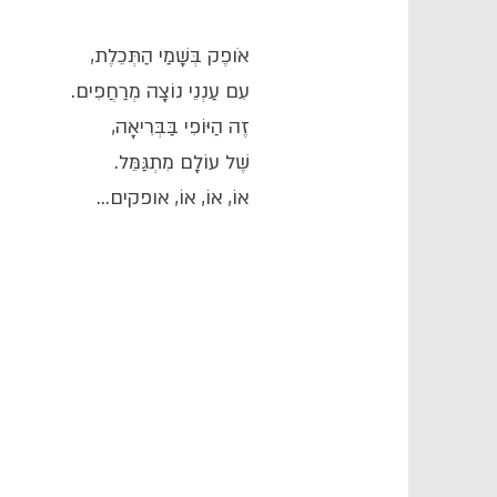
אֹופֶק בְּשָׁמַי הַתְּכֵלֶת,
עִם עַנְנֵי נוֹצָה מְרַחֲפִים.
זֶה הַיּוֹפִי בַּבְּרִיאָה,
שֶׁל עוֹלָם מִתְגַּמֵּל.
אוֹ, אוֹ, אוֹ, אופקים...