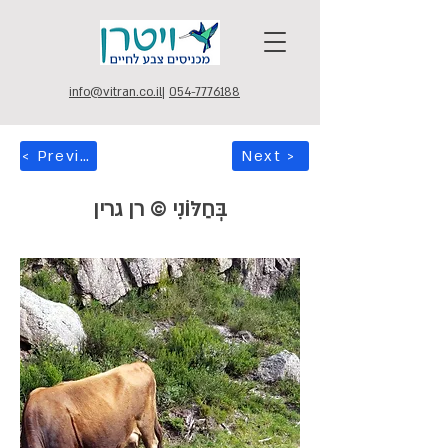
info@vitran.co.il
|
054-7776188
< Previous
Next >
בְּחַלּוֹנִי © רן גרין