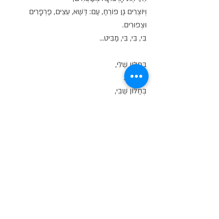
וְיוֹצְרִים גַּן פּוֹרֵחַ, עַם: דֶּשֶׁא, עֵצִים, פַּרְפָּרִים
וּצְפוּרִים.
בִּי, בִּי, בִּי, מַבִּיט...
בַּחַלּוֹן שֶׁלִּי,
אֲוִיר נָקִי.
בְּחַלּוֹן שֶׁבִּי,
יֵשׁ כְּבָר: פַּרְפָּרִים, צִפּוֹרִים ודשא יָרֹק,
כִּי זֶהוּ שְׁמִי, גְּרִין.
בִּי, בִּי, בִּי, מַבִּיט...
וְכָךְ נִגְמַר שִׁירִי,
זֶה אֵינוֹ חֲלוֹם, זוֹ מְצִיאוּתִי.
אָכֵן רָנִי שֶׁלִּי,
תָּם שִׁירֵנוּ.
בִּי, בִּי, בִּי, מַבִּיט..