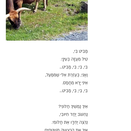
מַבִּיט בִּי,
טִיל מֵעַזָּה בְּעֵינָי.
בִּי, בִּי, בִּי, מַבִּיט...
וַאֲנִי, בְּעֶזְרַת אֵלִי שֶׁמִּמַּעַל,
אֵינִי יָרֵא מֵחֲמַס.
בִּי, בִּי, בִּי, מַבִּיט...
אֵיךְ נַמְשִׁיךְ חַלּוֹנִי?
נַחְשֹׁב יַחַד חִיּוּבִי,
נֶהְגֶּה יַחְדָּו אֶת חֲלוֹמִי.
אֵיךְ אֶת הָרְצוּעָה מְשַׁטְּחִים,