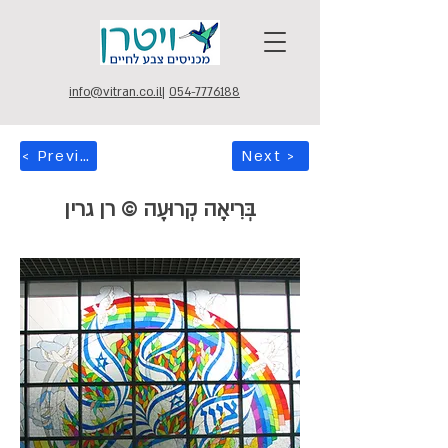
info@vitran.co.il
|
054-7776188
< Previous
Next >
בְּרִיאָה קְרוּעָה © רן גרין