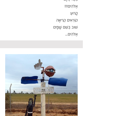
אֱלֹהִים!!!
קָרוּעַ
קוֹרְאִים קְרִיאָה
שׁוּב בְּשֵׁם שָׁמָיִם
אֱלֹהִים...