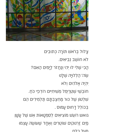
צָלוּל בְּרֹאשׁ תּוֹרָה כְּתוּבִים
לֹא חוֹשֵׁב נְבִיאִים.
הֲכִי שֶׁלִּי לוּ יְהִי וְנַחֲזֹר לַיָּמִים הַאִם?
שֶׂה' הַלְלוּיָהּ שֶׁלָּנוּ
יִהְיֶה אֱלֹהִים וְלֹא
חוֹבְשֵׁי שְׁטְרַיְמְל מְשִׁיחִיִּים רוֹדְפֵי כֹּחַ.
שִׁלְטוֹן שֶׁל כּוּר מַחְצַבְתָּם תַּלְמִידִים הֵם
בְּכוֹלֵל דָּחוּס עָמוּס .
גואש רוֹעֵשׁ מוֹצִיאִים לְסִמְטָאוֹת אֵשׁ שֶׁל עָשָׁן
מַיִם זַרְנוּקִים שׁוֹטְרִים וְאֶחָד שֶׁעוֹשֶׂה עָצְמוּ
מֵעַל כֻּלָּם