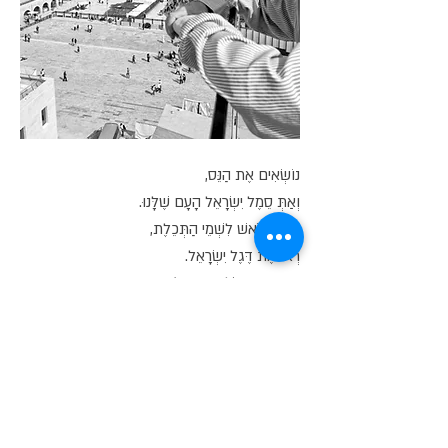
נוֹשְׂאִים אֶת הַנֵּס,
וְאַתְּ סֵמֶל יִשְׂרָאֵל הָעָם שֶׁלָּנוּ.
הֵרִימוּ רֹאשׁ לִשְׁמֵי הַתְּכֵלֶת,
רְאוּ אֶת דֶּגֶל יִשְׂרָאֵל.
מָגֵן דָּוִד כָּחֹל בְּאֶמְצָעוֹ,
וּשְׁנֵי פַּסִּים כְּחֻלִּים לְרוֹחֲבוֹ.
וְכֹל הַשְּׁאָר,
לָבָן צַח וְנָקִי.