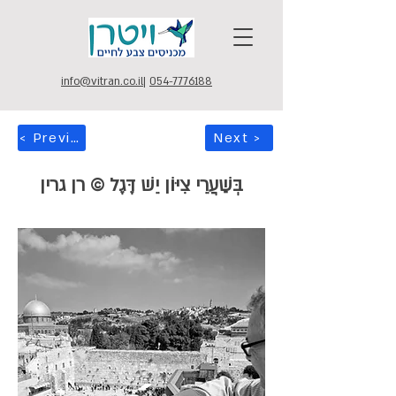
info@vitran.co.il
|
054-7776188
< Previous
Next >
בְּשַׁעֲרֵי צִיּוֹן יֵשׁ דֶּגֶל © רן גרין