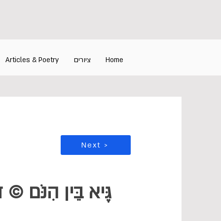
Home
ציורים
Articles & Poetry
Next >
גֶּיא בֵּין הִנֹּם © 