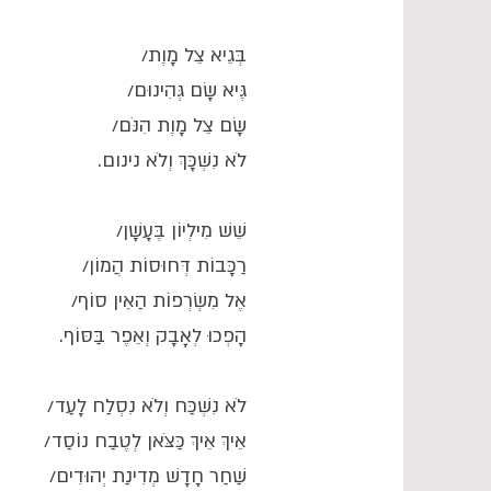
בְּגֵיא צֵל מָוֶת/
גֶּיא שָׂם גְּהִינוּם/
שָׂם צֵל מָוֶת הִנֹּם/
לֹא נִשְׁכָּךְ וְלֹא נינום.
שֵׁשׁ מִילְיוֹן בֶּעָשָׁן/
רַכָּבוֹת דְּחוּסוֹת הֲמוֹן/
אֶל מִשְׂרְפוֹת הַאֵין סוֹף/
הָפְכוּ לְאָבָק וְאֵפֶר בַּסּוֹף.
לֹא נִשְׁכַּח וְלֹא נִסְלַח לָעַד/
אֵיךְ אֵיךְ כַּצֹּאן לְטֶבַח נוֹסַד/
שַׁחַר חָדָשׁ מְדִינַת יְהוּדִים/