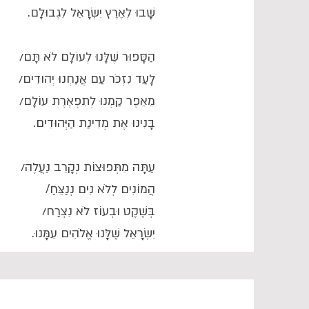
שָׁבוּ לְאֶרֶץ יִשְׂרָאֵל לִגְבוּלָם.
הַסָּפוּר שֶׁלָּנוּ לְעוֹלָם לֹא תָּם/
לָעַד נִזְכֹּר עַם אֲנַחְנוּ יְהוּדִים/
מֵאֵפֶר קַמְנוּ לְתִפְאֶרֶת עוֹלָם/
בָּנִינוּ אֶת מְדִינַת הַיְּהוּדִים.
עַתָּה מִתְּפוּצוֹת נְקָרֵב נַעֲלֶה/
הֲמוֹנִים לְלֹא נִים נְנַצֵּחַ/
בְּשֶׁקֶט וּבְעוֹז לֹא נִצְרַח/
יִשְׂרָאֵל שֶׁלָּנוּ אֱלֹהִים עִמָּנוּ.