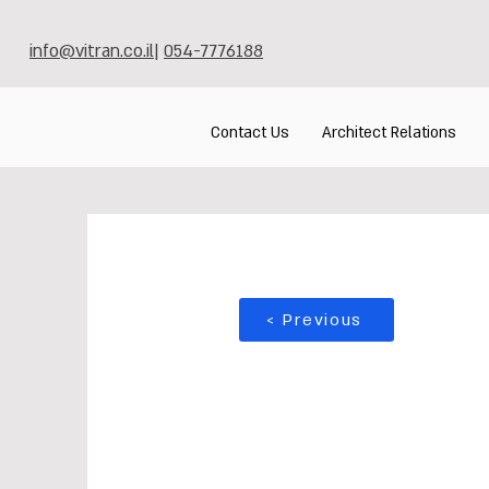
info@vitran.co.il
|
054-7776188
Contact Us
Architect Relations
< Previous