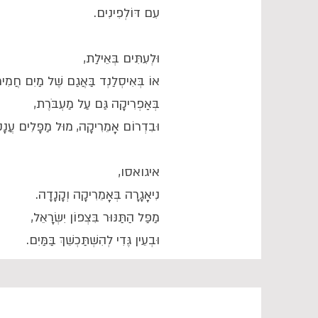
עִם דּוֹלְפִינִים.
וּלְעִתִּים בְּאֵילַת,
אוֹ בְּאִיסְלַנְד בַּאֲגַם שֶׁל מַיִם חֲמִי
בְּאַפְרִיקָה גַּם עַל מַעְבֹּרֶת,
וּבִדְרוֹם אָמֵרִיקָה, מוּל מַפָּלִים עֲנָקִ
איגואסו,
נִיאָגָרָה בְּאָמֵרִיקָה וְקָנָדָה.
מַפַּל הַתַּנּוּר בִּצְפוֹן יִשְׂרָאֵל,
וּבְעֵין גֶּדִי לְהִשְׁתַּכְשֵׁךְ בַּמַּיִם.