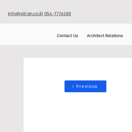
info@vitran.co.il
|
054-7776188
Contact Us
Architect Relations
< Previous