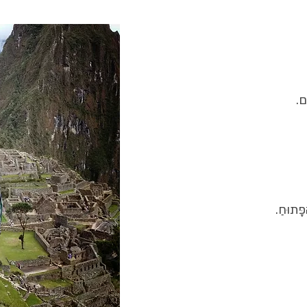
ם.
פָּתוּחַ.