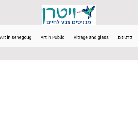
סרטונים
Vitrage and glass
Art in Public
Art in senegoug