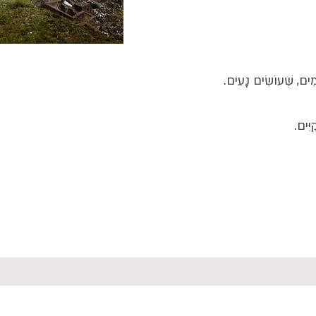
מִים, שֶׁעוֹשִׂים נָעִים.
יִּים.