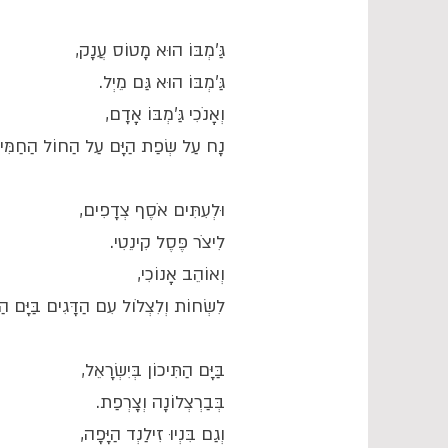
גַּ'מְבּוֹ הוּא מָטוֹס עֲנָק,
גַּ'מְבּוֹ הוּא גַּם מֵיְל.
וְאָנֹכִי גַּ'מְבּוֹ אָדָם,
נָח עַל שְׂפַת הַיָּם עַל הַחוֹל הַחַמִּי
וּלְעִתִּים אֹסֶף צְדָפִים,
לִיצֹר פֶּסֶל קִינֵטִי.
וְאוֹהֵב אָנוֹכִי,
לִשְׂחוֹת וְלִצְלֹול עִם הַדָּגִים בַּיָּם הַ
בַּיָּם הַתִּיכוֹן בְּיִשְׂרָאֵל,
בְּבַרְצְלוֹנָה וְצָרְפַת.
וְגַם בִּנְיוּ זִילַנְד הַיָּפָה,