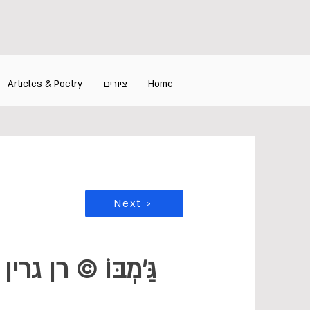
Home
ציורים
Articles & Poetry
Next >
גַּ'מְבּוֹ © רן גרין