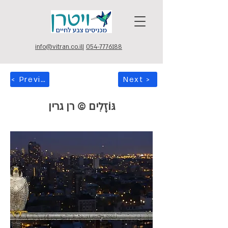
info@vitran.co.il
|
054-7776188
< Previous
Next >
גּוֹזָלִים © רן גרין