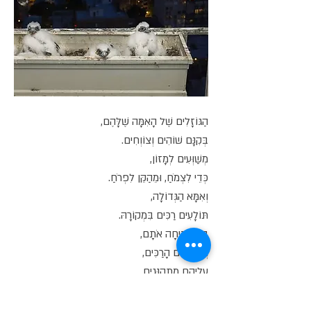
הַגּוֹזָלִים שֶׁל הָאִמָּה שֶׁלָּהֶם,
בְּקִנָּם שׁוֹהִים וְצוֹוְחִים.
מְשַׁוְּעִים לְמָזוֹן,
כְּדֵי לִצְמֹחַ, וּמֵהַקֵּן לִפְרֹחַ.
וְאִמָּא הַגְּדוֹלָה,
תּוֹלָעִים רַכִּים בִּמְקוֹרָהּ.
בַּקֵּן מַנִּיחָה אֹתָם,
וְהַגּוֹזְלִים הָרַכִּים,
עֲלֵיהֶם מִתְהַנְּגִים.
רַק כָּךְ, בְּבוֹא הַזְּמַן,
יִגְדְּלוּ הַגּוֹזָלִים.