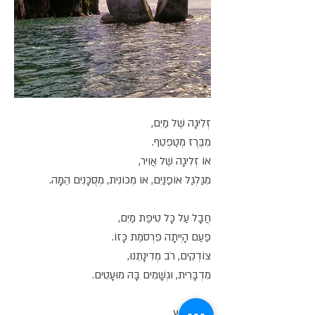
זְלִיגָה שֶׁל מַיִם,
מִבֶּרֶז מְטַפְטֵף.
אוֹ זְלִיגָה שֶׁל אֲוִיר,
מִגַּלְגַּל אוֹפַנַּיִם, אוֹ מְכוֹנִית, מְסֻכָּנִים הֵמָּה.
חֲבָל עַל כָּל טִיפַּת מַיִם,
פַּעַם הָיְיתָה פִּרְסֹמֶת כָּזוֹ.
צוֹדְקִים, רֹב מְדִינָתֵנוּ,
מִדְבָּרִית, וּגְשָׁמִים בָּהּ מוּעָטִים.
אֲוִיר נָחוּץ,