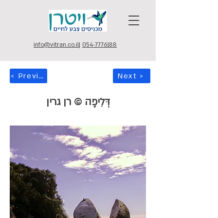
info@vitran.co.il
|
054-7776188
< Previous
Next >
דְּלִיפָה © רן גרין