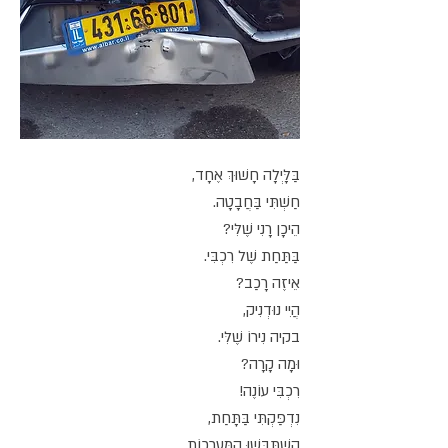
בַּלָּיְלָה חָשׁוּךְ אֶחָד,
חַשְׁתִּי בַּחֲבָטָה.
הֵיכָן רָנִי שֶׁלִּי?
בַּתַּחַת שֶׁל רִכְבִּי.
אֵיזֶה רָכַב?
הֲיִי נוּדְנִיק,
בקיה נִירוֹ שֶׁלִּי.
וּמָה קָרָה?
רִכְבִּי עוֹנֶה!
נִדְפַּקְתִּי בַּתָּחַת,
הִשְׁתַּבְּשׁוּ הַמַּעֲרָכוֹת.