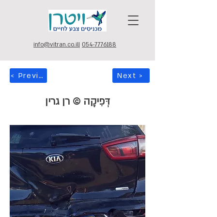
info@vitran.co.il
|
054-7776188
< Previous
Next >
דְּפִיקָה © רן גרין