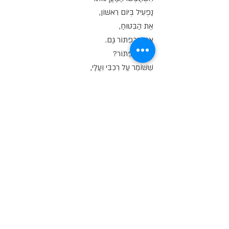
נַפְעִיל בְּיוֹם רִאשׁוֹן,
אֶת הַבִּטּוּחַ,
אֶת הַכַּפְתּוֹר גַּם.
אֵיזֶה כַּפְתּוֹר?
שֶׁשּׁוֹמֵר עַל רִכְבִּי וְעָלַי,
בִּזְכוּת אֵלִי שֶׁבַּשָּׁמַיִם.
נִדְפַּקְתִּי,
עַל יְדֵי שׁוֹטֵר.
שֶׁלֹּא רָאָה אוֹתִי.
כּוֹאֵב רִכְבִּי,
בַּתַּחַת.
זֶהוּ זֶה וְכֵן אַחֶרֶת,
תָּם שִׁירִי.