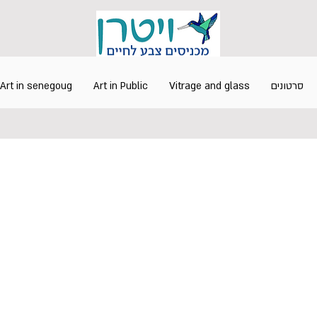
סרטונים
Vitrage and glass
Art in Public
Art in senegoug