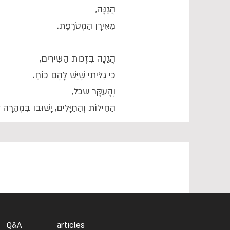
הֲגַנָּה,
מֵאִירָן הַמְּטֹרֶפֶת.
הֲגַנָּה בִּזְכוּת הַשִּׁירִים,
כִּי גִּלִּיתִי שֶׁיֵּשׁ לָהֶם כּוֹחַ.
וְהָעִקָּר שכל,
הַחֵילוֹת וְהַחַיָּלִים, יָשׁוּבוּ בִּמְהֵרָה
Q&A
articles