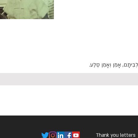
 לְבֵיתָם, אָמֵן וְאָמֵן סֶלַע.
Thank you letters