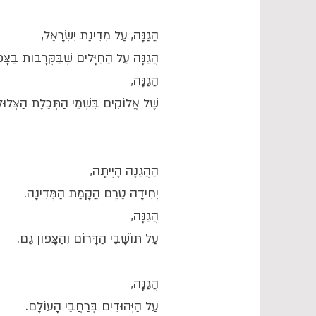
הֲגַנָּה, עַל מְדִינַת יִשְׂרָאֵל,
הֲגַנָּה עַל הַחַיָּלִים שֶׁבַּקְּרָבוֹת בַּצָּ
הֲגַנָּה,
שֶׁל אֱלוֹקִים בִּשְׁמֵי הַתְּכֵלֶת הַצְּלוּל
הַהֲגַנָּה הָיְיתָה,
יְחִידָה טֶרֶם הֲקָמַת הַמְּדִינָה.
הֲגַנָּה,
עַל תּוֹשָׁבֵי הַדָּרוֹם וְהַצָּפוֹן גַּם.
הֲגַנָּה,
עַל הַיְּהוּדִים בְּרַחֲבֵי הָעוֹלָם.