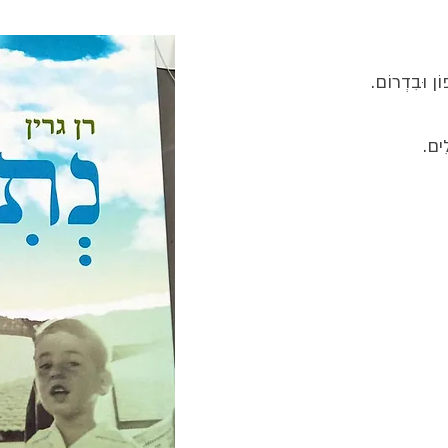
פוֹן וּבִדְרוֹם.
ִים.