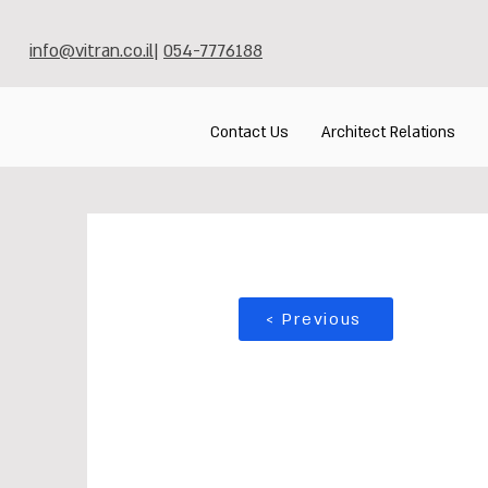
info@vitran.co.il
|
054-7776188
Contact Us
Architect Relations
< Previous