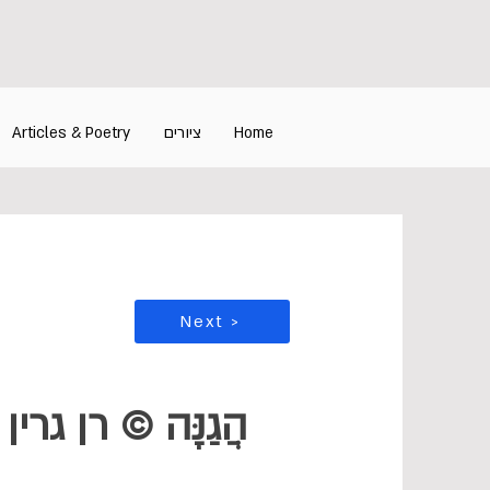
Home
ציורים
Articles & Poetry
Next >
הֲגַנָּה © רן גרין