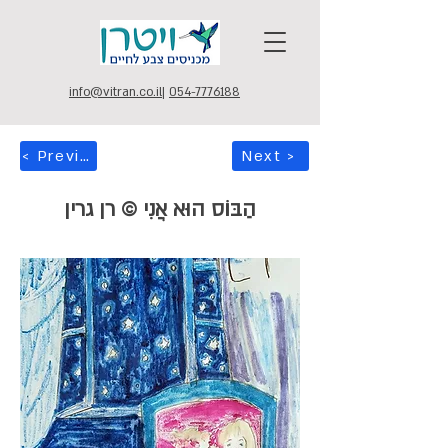
info@vitran.co.il
|
054-7776188
< Previous
Next >
הַבּוֹס הוּא אֲנִי © רן גרין