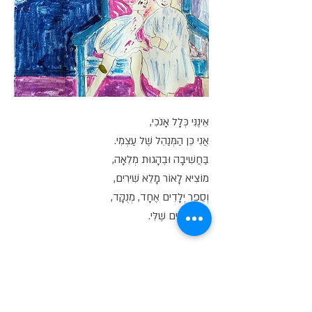
אֵינֶנִּי כְּלָל אָנֹכִי,
אֲנִי כֵּן הַמְּנַהֵל שֶׁל עַצְמִי.
בַּחֲשִׁיבָה וּבֶהָגוּת מְלֵאָה,
מוֹצִיא לָאוֹר מָלֵא שִׁירִים,
וְסֵפֶר יְלָדִים אֶחָד, מְנֻקָּד,
עִם אִיּוּרִים שֶׁלִּי.
הַבּוֹס שֶׁל עַצְמִי,
מֵאָז יַנְקוּתִי וְיַלְדוּתִי,
וְעַד בַּגְרוּתִי.
מִמְּרוֹם גִּילִי,