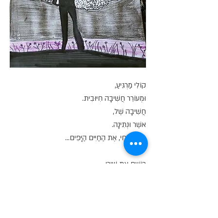
קוֹלִי מַרְגִּיעַ,
וּמְעוֹרֵר חֲשִׁיבָה חִיּוּבִית.
חֲשִׁיבָה שֶׁל,
אֹשֶׁר וּנְתִינָה.
חַי, חַי, חַי, אֶת הַחַיִּים הַיָּפִים...
רוֹשֵׁם אֶת שִׁירַי,
לְמַכְבִּיר.
מְאַיֵּר אִיּוּרִים,
בְּאַלִּימָה לַשִּׁיר.
חַי, חַי, חַי, אֶת הַחַיִּים הַיָּפִים...