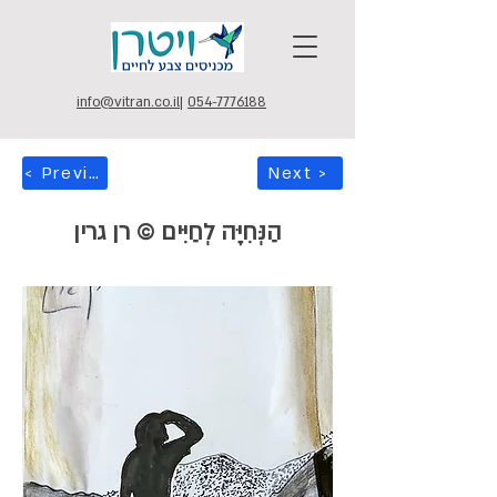
info@vitran.co.il
|
054-7776188
< Previous
Next >
הַנְּחִיָּה לְחַיִּים © רן גרין