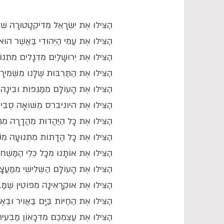
הַצִּילוּ אֶת יִשְׂרָאֵל מִדִּיקְטָטוּרָה שִׁ
הַצִּילוּ אֶת עַמִּי הַיְּהוּדִי בַּאֲשֶׁר הוּא
הַצִּילוּ אֶת יְרוּשָׁלַיִם מִדְּגָלִים מִתְנ
הַצִּילוּ אֶת הַתַּרְבּוּת שֶׁלָּנוּ מִשְּׁמִיר
הַצִּילוּ אֶת הָעוֹלָם מִמַּגֵּפוֹת וּבִינָ
הַצִּילוּ אֶת היוניברס מִשּׁוֹאָה סְבִי
הַצִּילוּ אֶת כָּל הַיַּהֲדוּת מֵהֲדָרָה מִגְ
הַצִּילוּ אֶת כָּל הַדָּתוֹת מִתְּנוּעָה מְש
הַצִּילוּ אֶת אוֹתָנוּ מִכָּל כְּלֵי הַמַּשְׁח
הַצִּילוּ אֶת הָעוֹלָם הַשְּׁלִישִׁי מִמַּעֲצ
הַצִּילוּ אֶת אוּקְרָאִינָה מִפּוֹטִין שֶׁמַּ
הַצִּילוּ אֶת הַחַיּוֹת בַּיָּם בַּאֲוִיר וּבְא
הַצִּילוּ אֶת עַצְמְכֶם מִדִּכָּאוֹן מַבְעִי