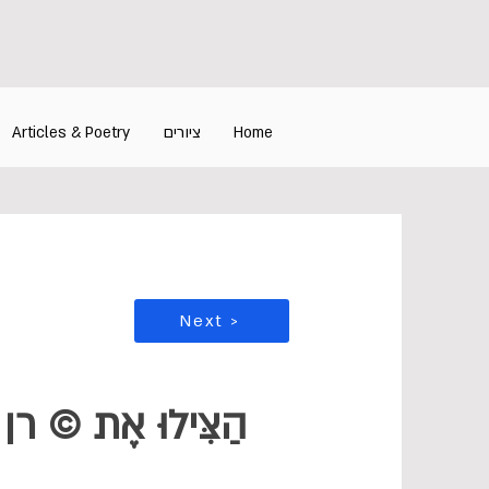
Home
ציורים
Articles & Poetry
Next >
הַצִּילוּ אֶת © רן 