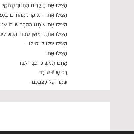
הַצִּילוּ אֶת הַיְלָדִים מֵחִנּוּךְ קְלוֹקֵל 
הַצִּילוּ אֶת התנוקות מֵהוֹרִים בְּנַפְ
הַצִּילוּ אֶת אוֹתָנוּ מֵהַכְּבִישׁ בּוֹ אָנוּ
הַצִּילוּ אוֹתָנוּ מֵאֵין סְפוֹר מִכְשׁוֹלִים
הַצִּילוּ צילו לוּ לוּ לוּ...
הַצִּילוּ אֶת
אַתֶּם תַּמְשִׁיכוּ כְּבָר לְבַד
רַק עָשׂוּ טוֹבָה
שִׁמְרוּ עַל עַצְמְכֶם.