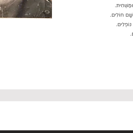
וּמַשְׁחִית.
שָׁם חוֹלִים.
 נוֹפְלִים.
.