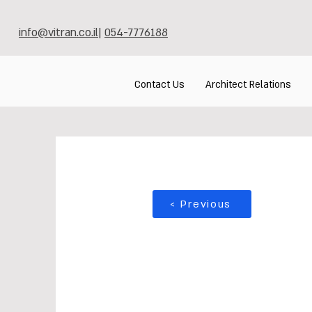
info@vitran.co.il
|
054-7776188
Contact Us
Architect Relations
< Previous