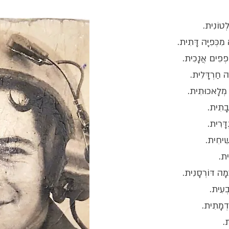
לְטוֹנִית.
 מִכְּפִיָּה דָּתִית.
וֹפְפִים אֲנָכִית.
ָה חַרְדָּלִית.
ה מְלָאכוּתִית.
בָתִית.
דָּרִית.
ִׁיחִית.
ִית.
ָמָה דּוֹרְסָנִית.
בְעִית.
ַדְמָתִית.
ת.