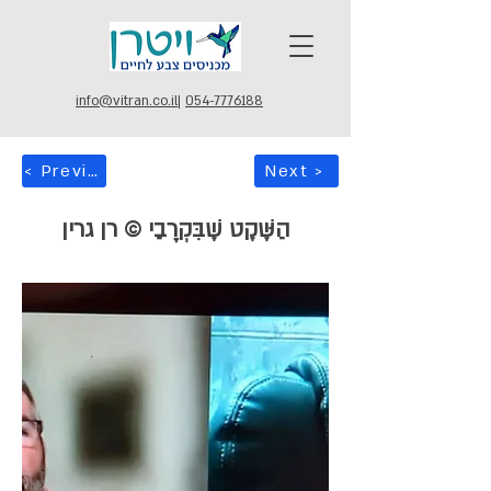
info@vitran.co.il
|
054-7776188
< Previous
Next >
הַשֶּׁקֶט שֶׁבִּקְרָבַי © רן גרין