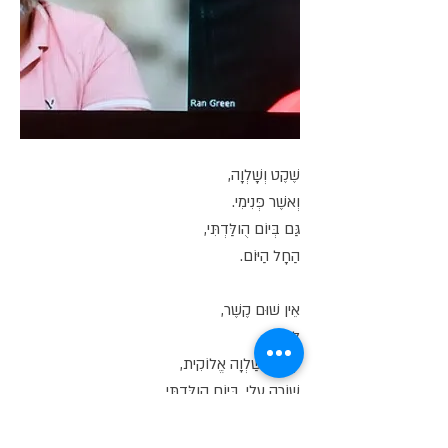
שֶׁקֶט וְשָׁלְוָה,
וְאֹשֶׁר פְּנִימִי.
גַּם בְּיוֹם הֻולַּדְתִּי,
הַחָל הַיּוֹם.
אֵין שׁוּם קֶשֶׁר,
לִקְרָבַי.
פָּשׁוּט שַׁלְוָה אֱלוֹקִית,
שׁוֹרָה עָלַי, בְּיוֹם הוֻלַּדְתִּי.
בִּזְכוּת רוֹפֵא אֶחָד,