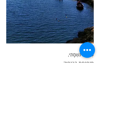
סְפִינַת נִשְׁמָתִי,
מְנַפְנֶפֶת בִּכְנָפֶיהָ.
מְרִימָה עֹגֶן,
וּמְרַחֶפֶת בְּמֶרְחֲבֵי הַגְּלוֹבּוּס הֶעָגֹל.