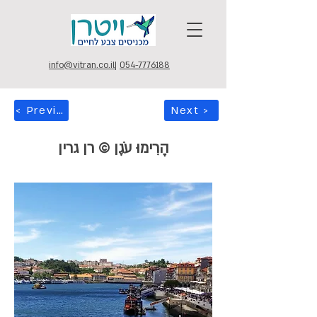
info@vitran.co.il
|
054-7776188
< Previous
Next >
הָרִימוּ עֹגֶן © רן גרין