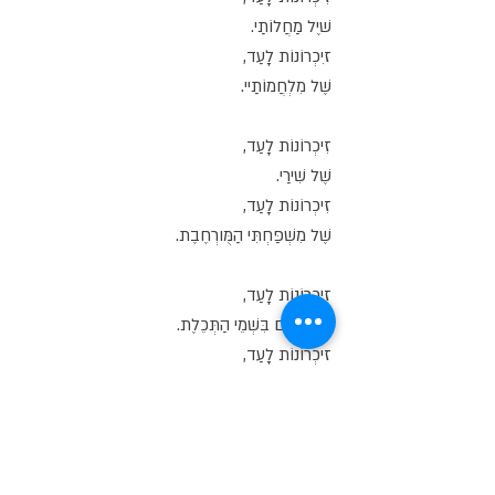
שׁיֶל מַחֲלוֹתַי.
זיִכְרוֹנוֹת לָעַד,
שֶׁל מִלְחֲמוֹתַיי.
זִיכְרוֹנוֹת לָעַד,
שֶׁל שִׁירַי.
זִיכְרוֹנוֹת לָעַד,
שֶׁל מִשְׁפַּחְתִּי הַמֻּורְחֶבֶת.
זיכְרוֹנוֹת לָעַד,
מֵאֱלוֹקִים בִּשְׁמֵי הַתְּכֵלֶת.
זיכְרוֹנוֹת לָעַד,
שֶׁל אֶסְתֵּר וְדֹב הוֹכְמָן.
זִכְרוֹנוֹת לָעַד,
שֶׁל יַלְדוּתִי בִּכְפַר סָבָא שֶׁל פַּעַם.