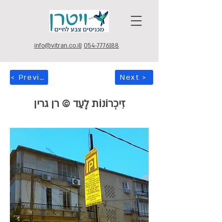
info@vitran.co.il
|
054-7776188
< Previous
Next >
זִיכְרוֹנוֹת לָעַד © רן גרין