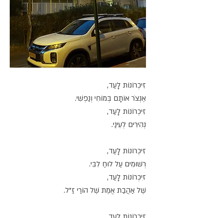
זִיכְרוֹנוֹת לָעַד,
אֶנְצֹר אוֹתָם בְּמוֹחִי וְנַפְשִׁי.
זִיכְרוֹנוֹת לָעַד,
נְהִירִים לְעֵינַי.
זִיכְרוֹנוֹת לָעַד,
רְשׁוּמִים עַל לוּחַ לִבִּי.
זיִכְרוֹנוֹת לָעַד,
שֶׁל אַהֲבַת אֱמֶת שֶׁל הוֹרַי זַ"ל.
זִיכְרוֹנוֹת לָעַד,