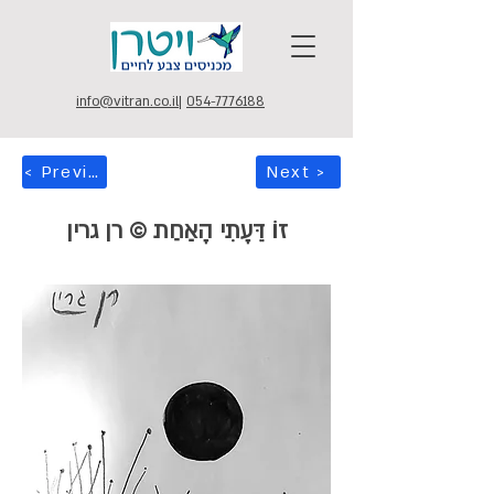
info@vitran.co.il
|
054-7776188
< Previous
Next >
זוֹ דֵּעָתִי הָאַחַת © רן גרין