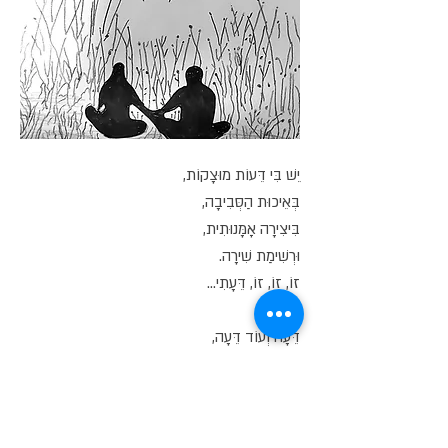
יֵשׁ בִּי דֵּעוֹת מוּצָקוֹת,
בְּאֵיכוּת הַסְּבִיבָה,
בִּיצִירָה אָמָּנוּתִית,
וּרְשִׁימַת שִׁירָה.
זוֹ, זוֹ, זוֹ, דֵּעָתִי...
דֵּעָה וְעוֹד דֵּעָה,
קוֹבְעוֹת אֶת עוֹלָמִי.
שֶׁהוּא כֻּלּוֹ חֲלוֹמִי,
מֵהַשְׁכֵּם בַּבֹּקֶר,
וְעַד רֶדֶת הַלַּיִל.