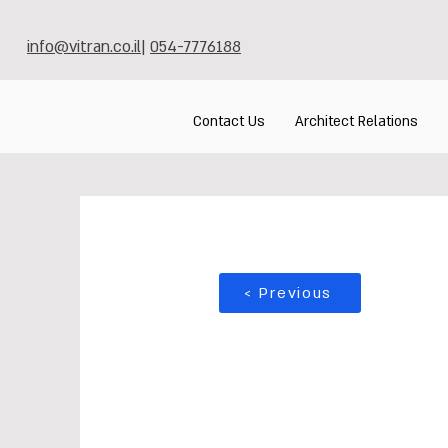
info@vitran.co.il
|
054-7776188
Contact Us
Architect Relations
< Previous