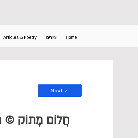
Articles & Poetry
ציורים
Home
Next >
חֲלוֹם מָתוֹק © ר