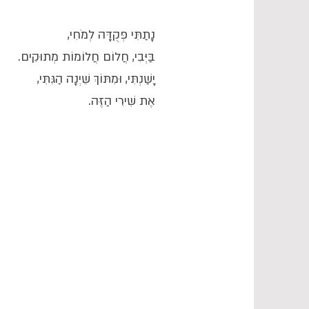
נָתַתִּי פְּקֻדָּה לְמֹחִי,
בַּיְּבִי, חֲלוֹם חֲלוֹמוֹת מְתוּקִים.
יָשַׁנְתִּי, וּמִתּוֹךְ שֵׁיְנָה הַגִּתִּי,
אֶת שִׁירִי הַזֶּה.