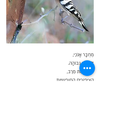
מְחֻבָּר אָנֹכִי,
לְשִׁירָה גְּבוֹהָה.
אוֹהֵב אֶת מֵרַב,
הַצִּיפּוֹרִים החופשיות.
שִׁיר וּפִזְמוֹן,
לְיוֹנֵק הַדְּבַשׁ
אֲהוּבִי.