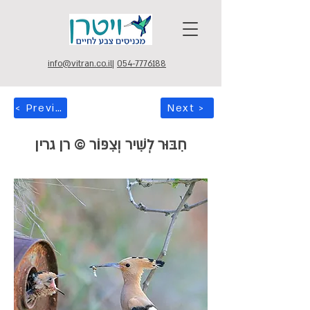
info@vitran.co.il
|
054-7776188
< Previous
Next >
חִבּוּר לְשִׁיר וְצִפּוֹר © רן גרין