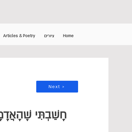
Articles & Poetry
ציורים
Home
Next >
חָשַׁבְתִּי שֶׁהָאֲד