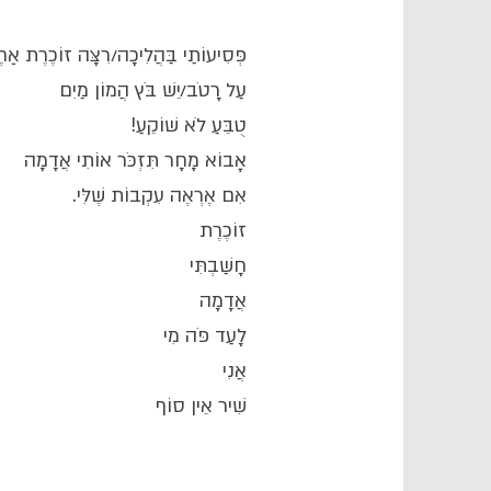
פְּסִיעוֹתַי בַּהֲלִיכָה/רִצָּה זוֹכֶרֶת אַח
עַל רָטֹב/יֵשׁ בֹּץ הֲמוֹן מַיִם
טֻבֵּעַ לֹא שׁוֹקֵעַ!
אָבוֹא מָחָר תִּזְכֹּר אוֹתִי אֲדָמָה
אִם אֶרְאֶה עִקְבוֹת שֶׁלִּי.
זוֹכֶרֶת
חָשַׁבְתִּי
אֲדָמָה
לָעַד פֹּה מִי
אֲנִי
שִׁיר אֵין סוֹף