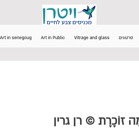
Art in senegoug
Art in Public
Vitrage and glass
סרטונים
ָמָה זוֹכֶרֶת © רן גרין