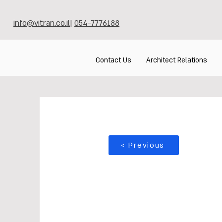
info@vitran.co.il
|
054-7776188
Contact Us
Architect Relations
< Previous