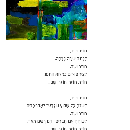
חוֹזֵר וְשָׁב,
לִכְתֹּב שִׁירָה בְּרָמָה.
חוֹזֵר וְשָׁב,
לְצִיר צִיּוּרִים כִּמְלוֹא הַחֹפֶן.
חוֹזֵר, חוֹזֵר, חוֹזֵר וְשָׁב...
חוֹזֵר וְשָׁב,
לִשְׁלֹחַ כָּל שָׁבוּעַ נְיוּזְלֵטֶר לְאַדְרִיכָלִים.
חוֹזֵר וְשָׁב,
לְשׂוֹחֵחַ אֵם חֲבֵרִים, וְהֵם רַבִּים מְאֹד.
חוֹזֵר, חוֹזֵר, חוֹזֵר וְשָׁב...