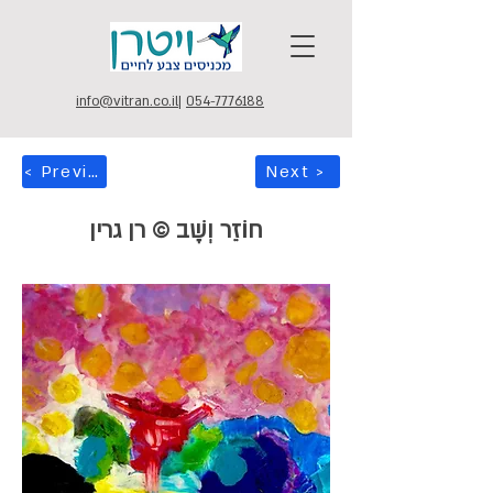
info@vitran.co.il
|
054-7776188
< Previous
Next >
חוֹזֵר וְשָׁב © רן גרין