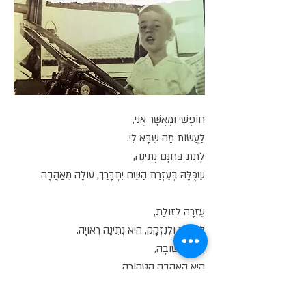
חוֹפְשִׁי וּמְאֻשָּׁר אֲנִי,
לַעֲשׂוֹת מָה שֶׁבָּא לִי.
לָתֵת בְּחִנָּם נְתִינָה,
שֶׁכֻּלָּהּ בְּעֶזְרַת הַשֵּׁם יִתְבָּרַךְ, עוֹלָה מֵאַהֲבָה.
עֶזְרָה לְזוּלַת,
לַחוֹלֶה וּלְנִזְקָק, הִיא נְתִינָה רְאוּיָה.
וַהֲכִי חֲשׁוּבָה,
הִיא הָאַהֲבָה הַטְּהוֹרָה.
וְהִיא הָאַהֲבָה,