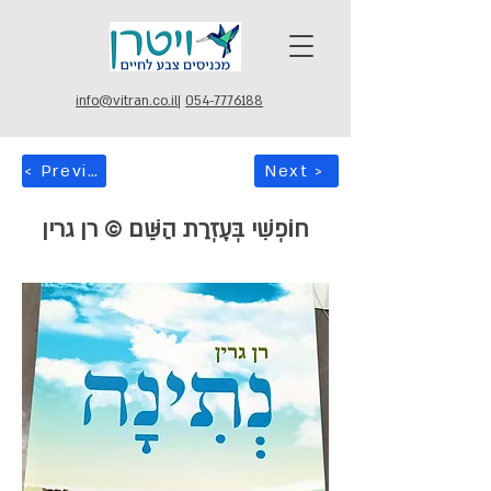
info@vitran.co.il
|
054-7776188
< Previous
Next >
חוֹפְשִׁי בְּעֶזְרַת הַשֵּׁם © רן גרין