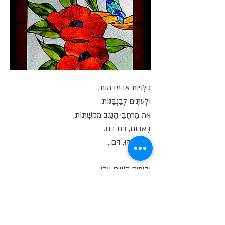
כַּלָּנִיּוֹת אֲדַמְדַּמּוֹת,
וּלְעִתִּים לְבַנְבַּנּוֹת.
אֶת מֶרְחֲבֵי הַנֶּגֶב מִקְּשָׁתוֹת,
בֶּאֱדוֹם, דֹּם דֹּם.
דּוּ, דּוּ, דּוּ, דֹּם...
וּבְיָמִים קָשִׁים אֵלּוּ,
אָנוּ עוֹמְדִים דֹּם.
לְזֵכֶר הַחַיָּלִים,
הַנּוֹפְלִים.
דּוּ, דּוּ, דּוּ, דֹּם...