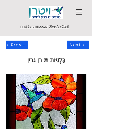
info@vitran.co.il
|
054-7776188
< Previous
Next >
כַּלָּנִיּוֹת © רן גרין