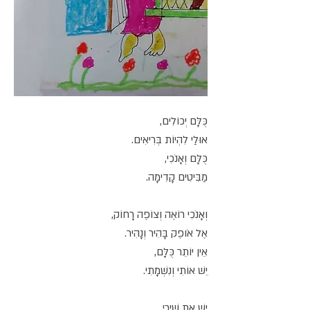
כֻּלָּם יְכוֹלִים,
אוּלַי לִהְיוֹת בְּרִיאִים.
כֻּלָּם וְאָנֹכִי,
מַבִּיטִים קָדִימָה.
וְאָנֹכִי רוֹאֶה וְצוֹפֶה רָחוֹק,
אֶל אֹופֶק בָּהִיר וְנָהִיר.
אֵין יוֹתֵר כֻּלָּם,
יֵשׁ אוֹתִי וְנִשְׁמָתִי.
יֵשׁ אֶת שִׁירַי,