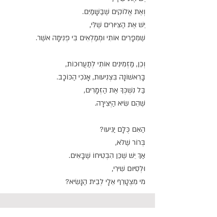
וְאֶת אֱלוֹקִים שֶׁבַּשָּׁמַיִם.
יֵשׁ אֶת הַצִּיּוּרִים שֶׁלִּי,
שֶׁמִּפָּרִים אוֹתִי וּמְמַלְאִים בִּי פְּנִימָה אֹשֶׁר.
וְכֵן, מַזְמִינִים אוֹתִי לְתַעֲרוּכוֹת,
בָּרִאשׁוֹנָה בִּצְנִיעוּת, אָנֹכִי הַכּוֹכָב.
בַּל נִשְׁכְּךָ אֶת הַזְּמָרִים,
שֶׁהֵם שִׂיא הַיְּצִירָה.
הַאִם כֻּלָּם יַגִּיעוּ?
בְּרוֹר שֶׁלֹּא,
אַךְ יֵשׁ שֶׁכֵּן הִבְטִיחוֹ שֶׁבָּאִים.
וּלְסִיּוּם שִׁירִי,
מי מִצְטָרֵף אֵלָי לְבֵית הַנָּשִׂיא?