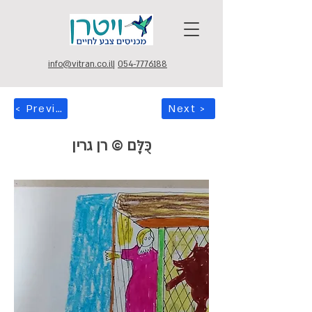
info@vitran.co.il
|
054-7776188
< Previous
Next >
כֻּלָּם © רן גרין