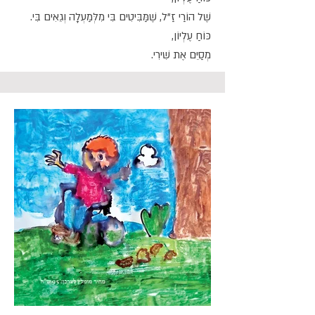
שֶׁל הוֹרַי זַ"ל, שֶׁמַּבִּיטִים בִּי מִלְּמַעְלָה וְגֵאִים בִּי.
כּוֹחַ עֶלְיוֹן,
מְסַיֵּם אֶת שִׁירִי.