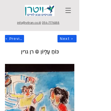
info@vitran.co.il
|
054-7776188
< Previous
Next >
כּוֹחַ עֶלְיוֹן © רן גרין