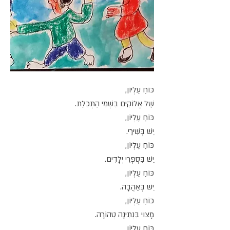
כּוֹחַ עֶלְיוֹן,
שֶׁל אֱלוֹקִים בִּשְׁמֵי הַתְּכֵלֶת.
כּוֹחַ עֶלְיוֹן,
יֵשׁ בְּשִׁירַי.
כּוֹחַ עֶלְיוֹן,
יֵשׁ בִּסְפְּרֵי יְלָדִים.
כּוֹחַ עֶלְיוֹן,
יֵשׁ בְּאַהֲבָה.
כּוֹחַ עֶלְיוֹן,
מָצוּי בִּנְתִינָה טְהוֹרָה.
כּוֹחַ עֶלְיוֹן,