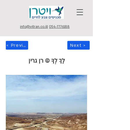
info@vitran.co.il
|
054-7776188
< Previous
Next >
לֵךְ לְךָ © רן גרין