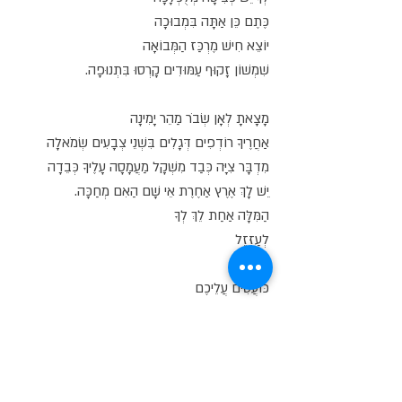
כֶּתֶם כֵּן אַתָּה בִּמְבוּכָה
יוֹצֵא חִישׁ מֶרְכַּז הַמְּבוֹאָה
שִׁמְשׁוֹן זָקוּף עַמּוּדִים קָרְסוּ בִּתְנוּפָה.
מָצָאתָ לְאָן שְׂבֹר מַהֵר יָמִינָה
אַחֲרֶיךָ רוֹדְפִים דְּגָלִים בִּשְׁנֵי צְבָעִים שְׂמֹאלָה
מִדְבָּר צִיָּה כְּבַד מִשְׁקָל מַעֲמָסָה עָלֶיךָ כְּבֵדָה
יֵשׁ לָךְ אֶרֶץ אַחֶרֶת אֵי שָׁם הַאִם מְחַכָּה.
הַמִּלָּה אַחַת לֵךְ לְךָ
לְעַזְּזֵל
בּוּם
כּוֹעֲסִים עֲלֵיכֶם
לְכוּ