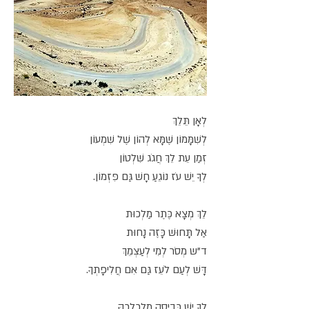
לְאָן תֵּלֵךְ
לְשִׁמָּמוֹן שֶׁמָּא לְהוֹן שֶׁל שִׁמְעוֹן
זְמַן עֵת לֵךְ חֲגֹג שִׁלְטוֹן
לְךָ יֵשׁ עֹז נוֹגֵעַ חָשׁ גַּם פִּזְמוֹן.
לֵךְ מְצָא כֶּתֶר מַלְכוּת
אַל תָּחוּשׁ כָּזֶה נָחוּת
ד"ש מְסֹר לְמִי לְעַצְמֵךְ
דָּשׁ לְעַם לֹעֵז גַּם אִם חֲלִיפָתְךָ.
לְךָ יֵשׁ כְּבִיסָה מְלֻכְלָכָהּ