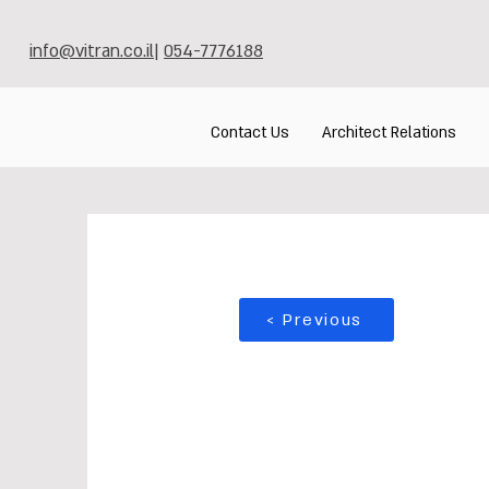
info@vitran.co.il
|
054-7776188
Contact Us
Architect Relations
< Previous