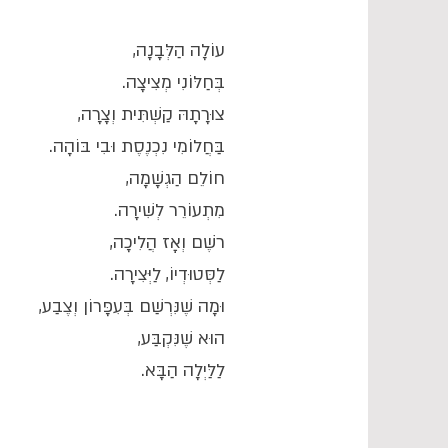
עוֹלָה הַלְּבָנָה,
בְּחַלּוֹנִי מְצִיצָה.
צוּרָתָהּ קַשְׁתִּית וְצָרָה,
בַּחֲלוֹמִי נִכְנֶסֶת וּבִי בּוֹהָה.
חוֹלֵם הַגְשָׁמָה,
מִתְעוֹרֵר לְשִׁירָה.
רֹשֶׁם וְאָז הֲלִיכָה,
לַסְּטוּדְיוֹ, לַיְּצִירָה.
וּמָה שֶׁנִּרְשַׁם בְּעִפָּרוֹן וְצֶבַע,
הוּא שֶׁנִּקְבַּע,
לַלַּיְלָה הַבָּא.