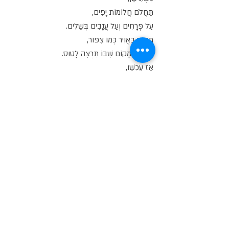
תַּחֲלֹם חֲלוֹמוֹת יָפִים,
עַל פְּרָחִים וְעַל עֲנָבִים בְּשֵׁלִים.
תָּטוּס בָּאֲוִיר כְּמוֹ צִפּוֹר,
וְתַגִּיעַ לַמָּקוֹם שֶׁבּוֹ תִּרְצֶה לָטוּס.
אָז עַכְשָׁו,
יֶלֶד יַקִּיר,
שִׂים אֶת רֹאשְׁךָ עַל הַכָּרִית.
לַיְלָה טוֹב וְשֵׁנָה מְתוּקָה,
וְהִגַּעְתָּ לְמָקוֹם שֶׁל חֲלוֹמוֹת מִתְגַּשְּׁמִים.
לַיְלָה טוֹב,
רָנִי שֶׁלִּי,
כָּךְ אָז,
רָשְׁמָה לִי אִמִּי.