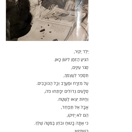
יֶלֶד יַקִּיר,
הִגִּיעַ הַזְּמַן לִישֹׁן כָּאן.
סְגֹר עֵינַיִם,
תְּסַפֵּר לְעַצְמְךָ,
עַל מִזְרָח וּמַעֲרָב וְכָל הַכּוֹכָבִים.
סְלָעִים גְּדוֹלִים יִפָּתְחוּ פֹּה,
וְחַיּוֹת יֵצְאוּ לַשֶּׁטַח.
אֲבָל אֶל תְּפַחֵד,
הֵם לֹא יַזִּיקוּ,
כִּי אַתָּה בָּטוּחַ וּבֹחֵן בַּמִּטָּה שֶׁלְּךָ.
כְּשֶׁתִּישַׁן,