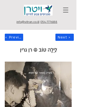
info@vitran.co.il
|
054-7776188
< Previous
Next >
לַיְלָה טוֹב © רן גרין