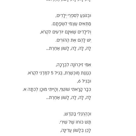
וּבְנוֹגֵעַ לְסִפְרֵי יְלָדִים,
מַתְאִים עַצְמִי לִשְׂפָתָם.
וְלִילָדִים שֶׁאֵינָם יוֹדְעִים לִקְרֹא,
יֵשׁ לָהֶם אֶת הַהוֹרִים.
לָהּ, לָהּ, לָהּ, לָשׁוֹן אַחֶרֶת...
אִמִּי זִיכְרוֹנָהּ לִבְרָכָה,
כְּגַנֶּנֶת מֻוכְשֶׁרֶת, בְּגִיל 5 לִמְּדַנִי לִקְרֹא.
וּבְגִיל 6,
כְּבָר קָרָאתִי שׁוֹטֵף, וְהָיִיתִי מוּכָן לְכִתָּה א.
לָהּ, לָהּ, לָהּ, לָשׁוֹן אַחֶרֶת...
וּכְהֶרְגֵּלִי בַּקֹּדֶשׁ,
תַּשׁ כּוֹחוֹ שֶׁל שִׁירִי.
לָכֵן בְּלָשׁוֹן עֲדִינָה,