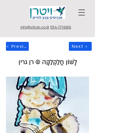
info@vitran.co.il
|
054-7776188
< Previous
Next >
לָשׁוֹן חֲלַקְלַקָּה © רן גרין