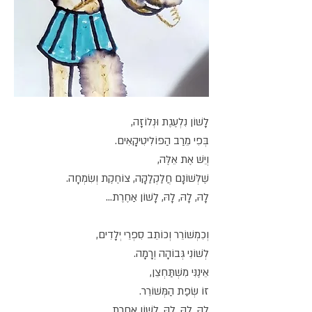
לָשׁוֹן נִלְעֶגֶת וּנְלוֹזָה,
בְּפִי מֵרַב הַפּוֹלִיטִיקָאִים.
וְיֵשׁ אֶת אֵלֶּה,
שֶׁלְּשׁוֹנָם חֲלַקְלַקָּה, צוֹחֶקֶת וְשִׂמְחָה.
לָהּ, לָהּ, לָהּ, לָשׁוֹן אַחֶרֶת...
וְכִמְשׁוֹרֵר וְכוֹתֵב סִפְרֵי יְלָדִים,
לְשׁוֹנִי גְּבוֹהָה וְרָמָה.
אֵינֶנִּי מִשְׁתַּחְצֵן,
זוֹ שְׂפַת הַמְּשׁוֹרֵר.
לָהּ, לָהּ, לָהּ, לָשׁוֹן אַחֶרֶת...