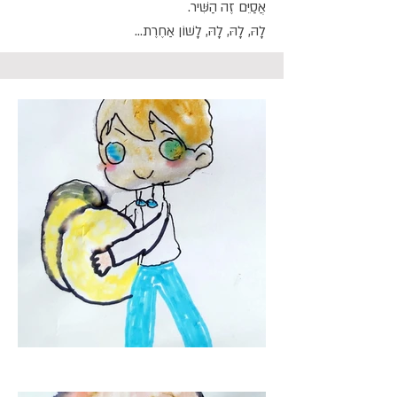
אֲסַיֵּם זֶה הַשִּׁיר.
לָהּ, לָהּ, לָהּ, לָשׁוֹן אַחֶרֶת...