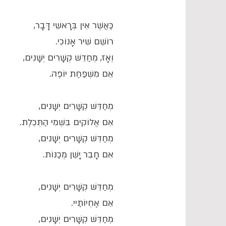
כַּאֲשֶׁר אֵין בְּרָאשֵׁי דָּבָר,
רוֹשֵׁם שִׁיר אָנוֹכִי.
וְאָז, מְחַדֵּשׁ קְשָׁרִים יְשָׁנִים,
אֵם מִשְׁפַּחַת יוֹפֶה.
מְחַדֵּשׁ קְשָׁרִים יְשָׁנִים,
אֵם אֱלוֹקִים בִּשְׁמִי הַתְּכֵלֶת.
מְחַדֵּשׁ קְשָׁרִים יְשָׁנִים,
אִם חָבֵר יָשֵׁן מְכַנּוֹת.
מְחַדֵּשׁ קְשָׁרִים יְשָׁנִים,
אֵם אַחְיוֹתַיי.
מְחַדֵּשׁ קְשָׁרִים יְשָׁנִים,