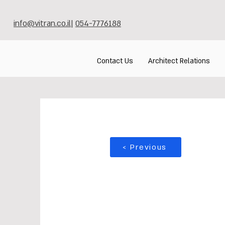
info@vitran.co.il
|
054-7776188
Contact Us
Architect Relations
< Previous