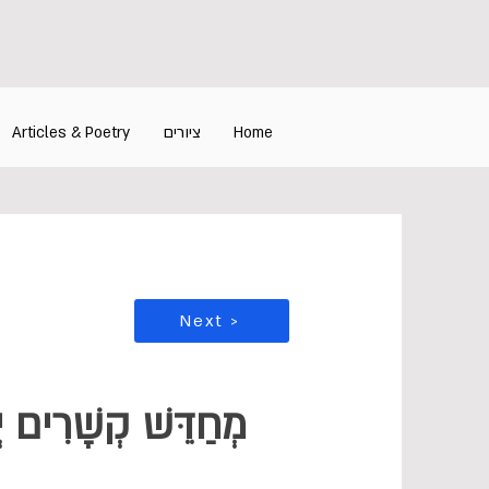
Home
ציורים
Articles & Poetry
Next >
מְחַדֵּשׁ קְשָׁרִים 