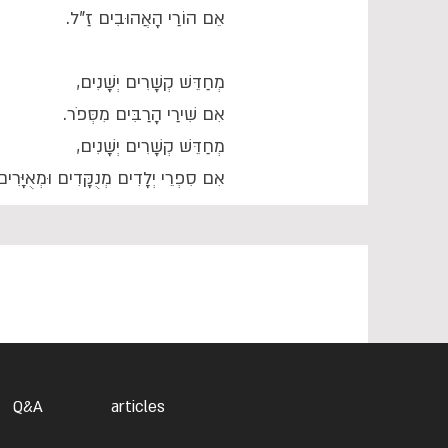
אֵם הוֹרַי הָאֲהוּבִים זַ"ל.
מְחַדֵּשׁ קְשָׁרִים יְשָׁנִים,
אִם שִׁירַי הָרַבִּים מִסְּפֹר.
מְחַדֵּשׁ קְשָׁרִים יְשָׁנִים,
אִם סִפְרֵי יְלָדִים מְנֻקָּדִים וּמְאֻיָּרִים
Q&A
articles