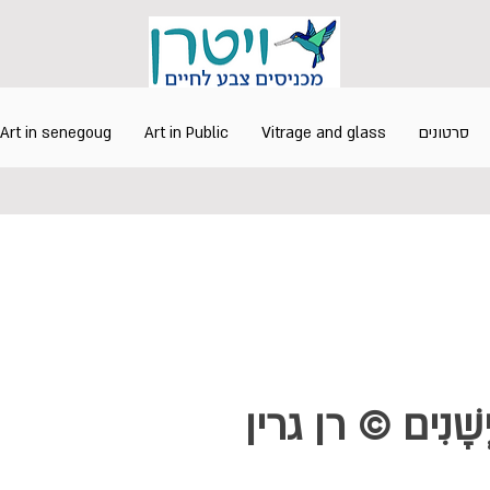
סרטונים
Vitrage and glass
Art in Public
Art in senegoug
יְשָׁנִים © רן גרין