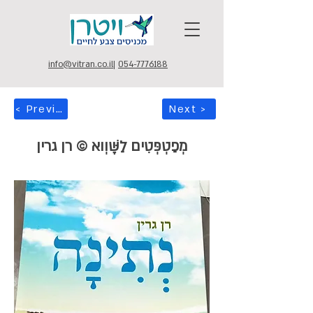
info@vitran.co.il
|
054-7776188
< Previous
Next >
מְפַטְפְּטִים לַשָּׁוְוא © רן גרין