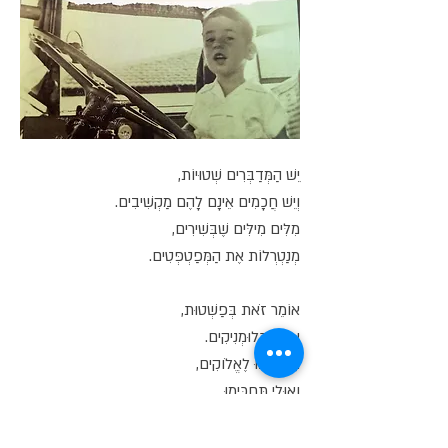
יֵשׁ הַמְּדַבְּרִים שְׁטוּיוֹת,
וְיֵשׁ חֲכָמִים אֵינָם לָהֶם מַקְשִׁיבִים.
מִלִּים מִילִּים שֶׁבְּשִׁירִים,
מְנַטְרְלוֹת אֶת הַמְּפַטְפְּטִים.
אוֹמֵר זֹאת בְּפַשְׁטוּת,
אַתֶּם כְּלוּמְנִיקִים.
תַּקְשִׁיבוּ לֶאֱלֹוקִים,
וְאוּלַי תַּחְכִּימוּ.
בִּזְכוּת מִלּוֹתַי בְּשִׁירַי,