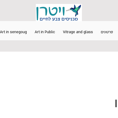
סרטונים
Vitrage and glass
Art in Public
Art in senegoug
ן