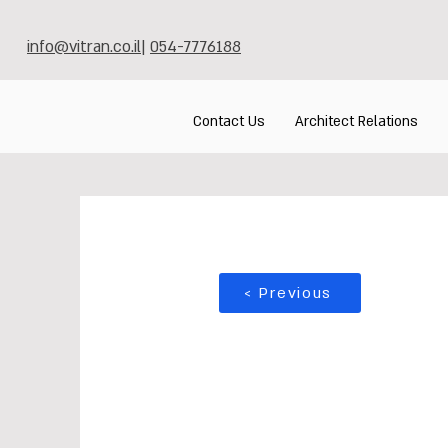
info@vitran.co.il
|
054-7776188
Contact Us
Architect Relations
< Previous