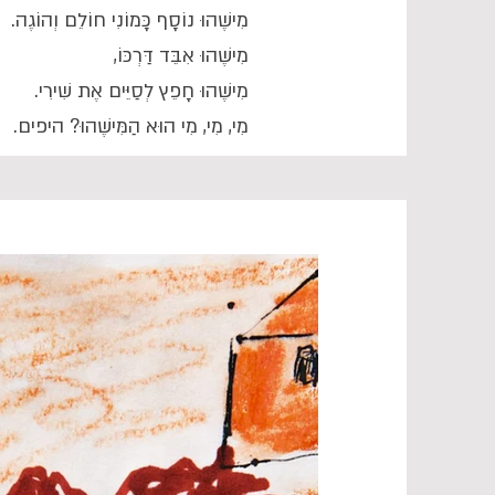
מִישֶׁהוּ נוֹסָף כָּמוֹנִי חוֹלֵם וְהוֹגֶה.
מִישֶׁהוּ אִבֵּד דַּרְכּוֹ,
מִישֶׁהוּ חָפֵץ לְסַיֵּים אֶת שִׁירִי.
מִי, מִי, מִי הוּא הַמִּישֶׁהוּ? היפים.