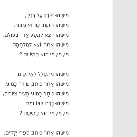
מִישֶׁהוּ דּוֹרֵךְ עַל רַגְלִי,
מִישֶׁהוּ חוֹשֵׁב שֶׁהוּא גִּיבּוֹר.
מִישֶׁהוּ יוֹצֵא לְמַסָּע אָרֹךְ בָּעוֹלָם,
מִישֶׁהוּ אַחֵר יוֹצֵא לְמִלְחָמָה.
מִי, מִי, מִי הוּא הַמִּישֶׁהוּ?
מִישֶׁהוּ מִתְפַּלֵּל לֶאֱלֹוקִים,
מִישֶׁהוּ אַחֵר כּוֹתֵב שִׁירָה כָּמוֹנִי.
מִישֶׁהוּ נוֹסָף כָּמוֹנִי מְצַיֵּר צִיּוּרִים,
מִישֶׁהוּ נָדַם לִבּוֹ וּמֵת.
מִי, מִי, מִי הוּא הַמִּישֶׁהוּ?
מִישֶׁהוּ אַחֵר כּוֹתֵב סִפְרֵי יְלָדִים,