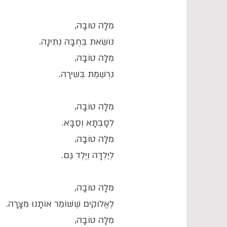
מִלָּה טוֹבָה,
נוֹשֵׂאת בְּחֻבָּהּ נְתִינָה.
מִלָּה טוֹבָה,
נִרְשֶׁמֶת בְּשִׁירָה.
מִלָּה טוֹבָה,
לְסָבְתָא וְסַבָּא.
מִלָּה טוֹבָה,
לְיַלְדָּה וְיֶלֶד גַּם.
מִלָּה טוֹבָה,
לֶאֱלֹוקִים שֶׁשּׁוֹמֵר אוֹתָנוּ מִצָּרָה.
מִלָּה טוֹבָה,