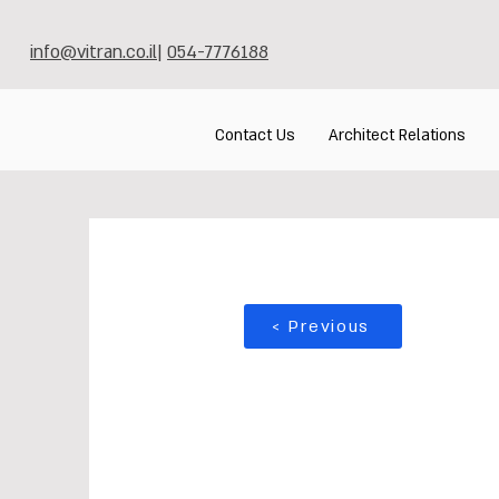
info@vitran.co.il
|
054-7776188
Contact Us
Architect Relations
< Previous