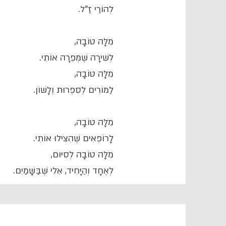
לְהוֹרַי זַ"ל.
מִלָּה טוֹבָה,
לְשִׁירָה שֶׁמְּפֵרָה אוֹתִי.
מִלָּה טוֹבָה,
לַמּוֹרִים לְסִפְרוּת וְלָשׁוֹן.
מִלָּה טוֹבָה,
לָרוֹפְאִים שֶׁהִצִּילוּ אוֹתִי.
מִלָּה טוֹבָה לְסִיּוּם,
לְאֶחָד וְהַיָּחִיד, אֵלִי שֶׁבַּשָּׁמַיִם.