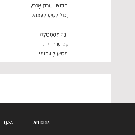
הֵבַנְתִּי שָׁרַק אָנֹכִי,
יָכוֹל לְסַיֵּעַ לְעַצְמִי.
וְכָךְ מֵהַתְחָלָה,
גַּם שִׁירִי זֶה,
מְסַיֵּעַ לְשִׁקּוּמִי.
Q&A
articles