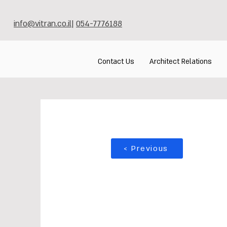
info@vitran.co.il
|
054-7776188
Contact Us
Architect Relations
< Previous