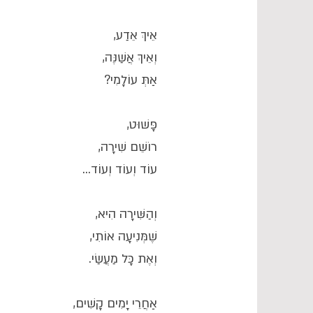
אֵיךְ אֵדַע,
וְאֵיךְ אֲשַׁנֶּה,
אַתְּ עוֹלָמִי?
פָּשׁוּט,
רוֹשֵׁם שִׁירָה,
עוֹד וְעוֹד וְעוֹד...
וְהַשִּׁירָה הִיא,
שֶׁמְּנִיעָה אוֹתִי,
וְאֶת כָּל מַעֲשַׂי.
אַחֲרֵי יָמִים קָשִׁים,