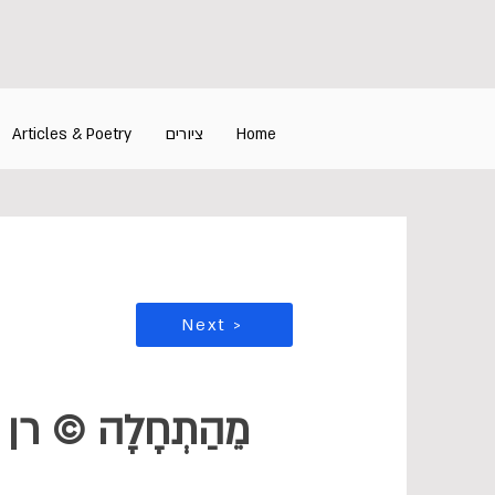
Articles & Poetry
ציורים
Home
Next >
מֵהַתְחָלָה © רן 