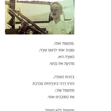
.מְחַשְׁמֵל אוֹתִי,
וּמַגְנִיב אוֹתִי לִרְשֹׁם שִׁירָה.
הַשִּׁירָה הִיא,
מַרְגִּיעָה אֶת נַפְשִׁי.
בִּזְכוּת הַשִּׁירָה,
פּוֹרֵץ דַּרְכִּי בִּיצִירָתִיּוּת מְבֹרֶכֶת.
מֵחַשְׁמַל אָנֹכִי,
אֶת הַסּוֹבְבִים אוֹתִי.
מֵחַשְׁמַל לְלֹא חַשְׁמַל,