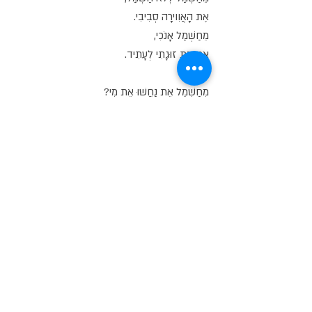
אֶת הָאֲוִוירָה סְבִיבִי.
מֵחַשְׁמַל אָנֹכִי,
אֶת בַּת זוּגָתִי לְעָתִיד.
מְחַשְׁמֵל אֶת נַחֲשׁוּ אֶת מִי?
אֶת אֱלוֹקִים שֶׁשּׁוֹמֵר עָלַי וּמְאֹהָב בִּי.
מֵחַשְׁמַל אָנֹכִי,
אֶת שִׁירַי הָרַבִּים.
מֵחַשְׁמַל אָנֹכִי,
אֶת יְדִידַי, וּקְרוֹבֵי מִשְׁפָּחָה.
מֵחַשְׁמַל אֲנִי,
אֶת שִׁירִי שֶׁתַּם.