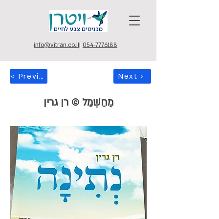
info@vitran.co.il
|
054-7776188
< Previous
Next >
מֵחַשְׁמַל © רן גרין