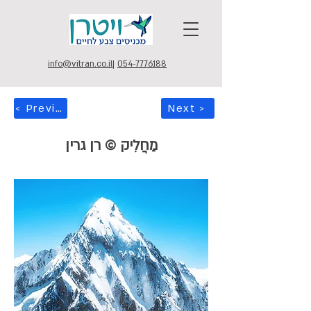
info@vitran.co.il
|
054-7776188
< Previous
Next >
מַחֲלִיק © רן גרין