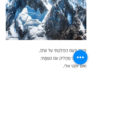
פַּעַם פַּעַם הֶחֱלַקְתִּי עַל שֶׁלֶג,
וְהַיּוֹם אֲנִי מַחֲלִיק עִם נִשְׁמָתִי.
וְאִם יִתְּנֵנִי אֵלִי,
אַחֲלִיק לָכֶם נְתִינָה וְאַהֲבָה.
כִּי זוֹ מַהוּתִי,
וּמִי שֶׁאֲנִי, כְּפִי שֶׁקָּבַע אֵלִי.