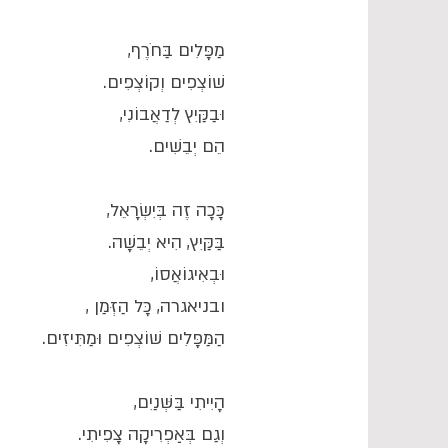
מַפָּלִים בַּחֹרֶף,
שׁוֹצְפִים וְקוֹצְפִים.
וּבַקַּיִץ לְדַאֲבוֹנִי,
הֵם יְבֵשִׁים.
כָּכָה זֶה בְּיִשְׂרָאֵל,
בַּקַּיִץ, הִיא יְבֵשָׁה.
וּבְאִיגוֹאֲסוֹ,
ובניאגרה, כָּל הַזְּמַן ,
הַמַּפָּלִים שׁוֹצְפִים וּמַתִּיזִים.
הָיִיתִי בַּשְּׁנַיִם,
וְגַם בְּאַפְרִיקָה צָפִיתִי.