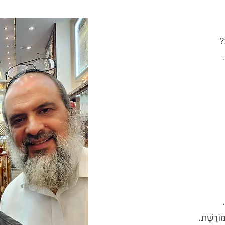
?
 מוֹרֶשֶׁת.