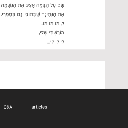
שָׂם עַל הַבָּמָה אַצִּיג אֶת הַנְּשָׁמָה שׁ
אֶת הַנְּתִינָה שֶׁבְּתוֹכִי, גַּם בְּסִפְרִי.
ל, מו מו מו...
מוֹרַשְׁתִּי שֶׁלִּי,
לִי לִי לִי...
Q&A
articles