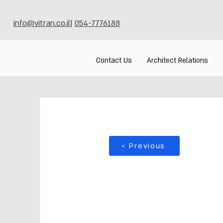
info@vitran.co.il
|
054-7776188
Contact Us
Architect Relations
< Previous