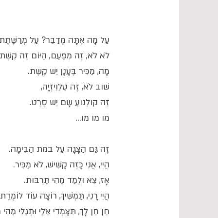
עַל מָה אַתָּה מְדַבֵּר? עַל מְרַשֶּׁתֶת
לֹא לֹא, זֶה מִפַּעַם, הַיּוֹם זֶה קֶשֶׁת.
מָה, מַכִּיר בֶּעָנָן יֵשׁ קֶשֶׁת.
שׁוּב לֹא, זֶה טֵלֵוִיזְיָה,
זֶה קוֹלְנוֹעַ שָׂם יֵשׁ סֶרֶט.
מו מו מו...
זֶה גַּם הַצָּגָה עַל במת הַבִּימָה.
הֲיִי, אֲנִי כָּזֶה קָשִׁישׁ, לֹא מַכִּיר.
אָז, צֵא וּלְמַד מַהִי תַּרְבּוּת.
הֲיִי רָנִי, תַּמְשִׁיךְ, רוֹצָה עוֹד לוֹמֶדֶת.
חֵן חֵן לָךְ, תִּצָּמְדִי אֵלַי וּתְגַלִּי מַהִי