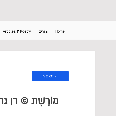
Home
ציורים
Articles & Poetry
Next >
מוֹרֶשֶׁת © רן גרי