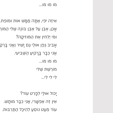
מו מו מו...
אֵיזֶה יֹפִי, אַתָּה מַמָּשׁ אוֹת וּמוֹפֵת.
אָכֵן, אֶבֶן עַל אֶבֶן בּוֹנֶה שֶׁלִּי הַמּוֹר
וּמִי יַלְחִין אֶת הַמּוּזִיקָה?
אָבִיב גֶּפֶן אוּלַי גַּם יָשִׁיר וַאֲנִי בָּרֶק
אֲנִי כְּבָר בָּרָקִיעַ הַשְּׁבִיעִי.
מו מו מו...
מוֹרֶשֶׁת שֶׁלִּי
לִי לִי לִי...
יָכוֹל אוּלַי לְפָרֵט עוֹד?
אֵין זֶה אֶפְשָׁרִי, אֲנִי כְּבָר מוּתָשׁ.
עוֹד מְעַט נוֹסֵעַ לְהֵיכַל הַתַּרְבּוּת.