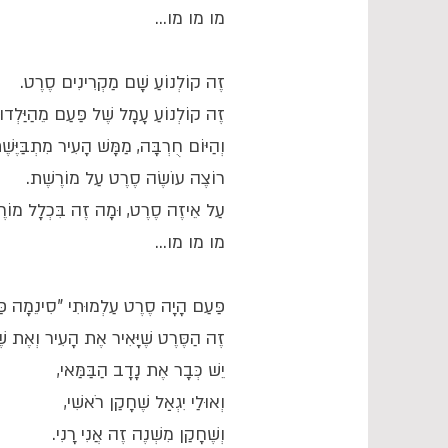
מו מו מו...
זֶה קוֹלְנוֹעַ שָׁם מַקְרִינִים סֶרֶט.
זֶה קוֹלְנוֹעַ עָמָל שֶׁל פַּעַם מֵהַיַּלְדו
וְהַיּוֹם חֻרְבָּה, מַמָּשׁ הָעִיר מִתְבַּיֶּשֶׁ
רוֹצֶה עוֹשֶׂה סֶרֶט עַל מוֹרֶשֶׁת.
עַל אֵיזֶה סֶרֶט, וּמָה זֶה בִּכְלָל מוֹר
מו מו מו...
פַּעַם הָיָה סֶרֶט עַלְמוּתִי "סִינֵמָה פַּר
זֶה הַסֶּרֶט שֶׁיָּאִיר אֶת הָעִיר וְאֶת שֶׁל
יֵשׁ כְּבָר אֶת נָדָב הַבַּמַּאי,
וְאוּלַי יִגְאַל שֶׁחָקַן רֹאשִׁי,
וְשֶׁחָקַן מִשְׁנֶה זֶה אֲנִי רָנִי.