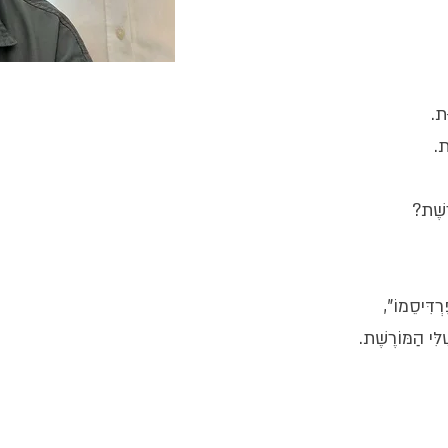
ּת.
ת.
ֶשֶׁת?
ְדִּיסֵמוֹ",
ִּי הַמּוֹרֶשֶׁת.