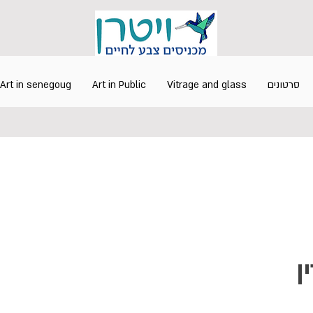
סרטונים
Vitrage and glass
Art in Public
Art in senegoug
ן