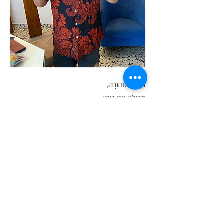
נְשָׁמָה טְהוֹרָה,
מְכִילָה אֶת גּוּפִי.
נְשָׁמָה טְהוֹרָה,
מְכִילָה אֶת שִׁירִי הַקָּצָר.