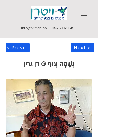
info@vitran.co.il
|
054-7776188
< Previous
Next >
נְשָׁמָה וְגוּף © רן גרין