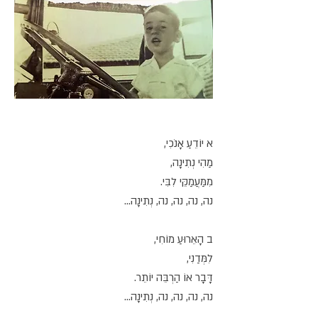
א יוֹדֵעַ אָנֹכִי,
מַהִי נְתִינָה,
מִמַּעֲמַקֵּי לִבִּי.
נה, נה, נה, נה, נְתִינָה...
ב הָאֵרוּעַ מוֹחִי,
לִמְּדַנִי,
דָּבָר אוֹ הַרְבֵּה יוֹתֵר.
נה, נה, נה, נה, נְתִינָה...