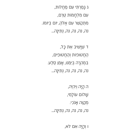
ג גָּמַרְתִּי עִם מַחֲלוֹת,
עִם מִלְחָמוֹת טֶרֶם,
מִתְקַשֵּׁר עִם אֱלֹהַּ, יוֹם בְּיוֹמוֹ.
נה, נה, נה, נה, נְתִינָה...
ד שֶׁיָּשִׁיב אֶת כָּל,
הַחֲטוּפוֹת וְהַחֲטוּפִים,
בִּמְהֵרָה בְּיֵמֵנוּ, אָמֵן סֶלַע.
נה, נה, נה, נה, נְתִינָה...
ה הָיָה וְיִהְיֶה,
שָׁלוֹם עוֹלָמִי,
מְקַוֶּה אָנֹכִי.
נה, נה, נה, נה, נְתִינָה...
ו וְהָיָה אִם לֹא,