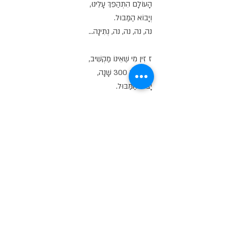
הָעוֹלָם הִתְהַפֵּךְ עָלֵינוּ,
וְיָבוֹא הַמַּבּוּל.
נה, נה, נה, נה, נְתִינָה...
ז זִין מִי שֶׁאֵינוֹ מַקְשִׁיב,
כִּי בְּעוֹד 300 שָׁנָה,
יָבוֹא הַמַּבּוּל.
נה, נה, נה, נה, נְתִינָה...
ח חָמוּר מְאֹד, נָכוֹן,
הָעוֹלָם כֻּלּוֹ, יַתְחִיל מֵחָדָשׁ,
מֵהָאָדָם הַקַּדְמוֹן.
נה, נה, נה, נה, נְתִינָה...
ט יְלַקֵּט אֶת מְזוֹנוֹ,
מְדִינָה אַחַת,
בְּלִי מֶמְשָׁלָה.