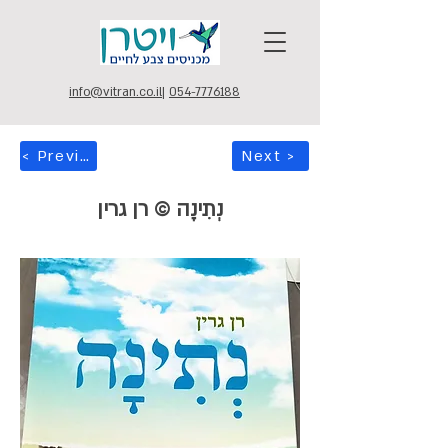
info@vitran.co.il
|
054-7776188
< Previous
Next >
נְתִינָה © רן גרין