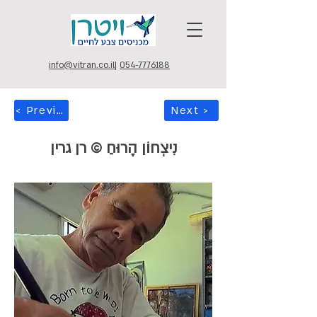
info@vitran.co.il
|
054-7776188
< Previous
Next >
נִיצְחוֹן הָרוּחַ © רן גרין