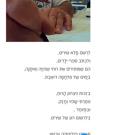
לִרְשֹׁם מָלֵא שִׁירִים,
וְלִכְתֹּב סִפְרֵי יְלָדִים,
הֵם שֶׁמּוֹתִירִים אֶת רוּחִי שְׁפוּיָה וְאֵיתָנָה,
בְּיָמִים שֶׁל מִלְחָמָה דּוֹאֶבֶת.
בִּזְכוּת נִיצְחוֹן הָרוּחַ,
נוֹתַרְתִּי שָׁפוּי וְחָזָק.
וּבִמְיֻוחָד ,
בְּלִרְשֹׁום הוֹן שֶׁל שִׁירִים.
תַּעַזְבוּ פּוֹלִיטִיקָה עִכְשׁוּו,