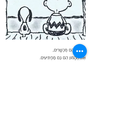
הֲמוֹן שֶׁהֵם מֻכְשָׁרִים,
אֶת הֶהָמוֹן הֵם גַּם מַפְתִּיעִים.
וְהַפַּעַם הֵם קְצָרִים,
כָּךְ זֶה לְעִתִּים,
בְּשֶׁלִּי הַשִּׁירִים.