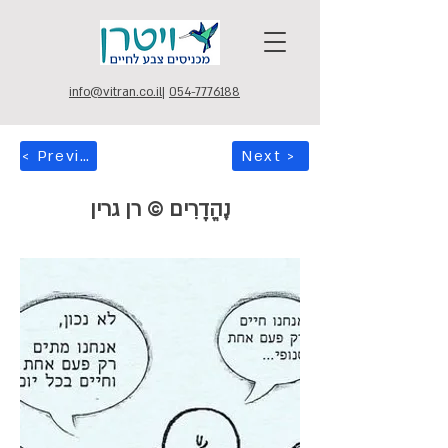
info@vitran.co.il
|
054-7776188
< Previous
Next >
נֶהֱדָרִים © רן גרין