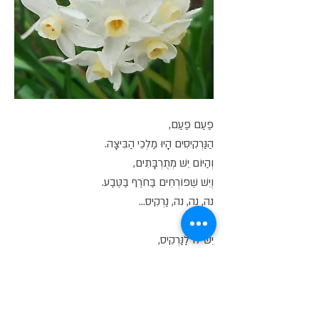
פַּעַם פַּעַם,
הַנַּרְקִיסִים הָיוּ מַלְכֵי הַבִּיצָּה.
וְהַיּוֹם יֵשׁ מְתֻרְבָּתִים,
וְיֵשׁ שֶׁפּוֹרְחִים בַּחֹרֶף בַּטֶּבַע.
נה, נה, נה, נַרְקִיס...
יֵשׁ לוֹ לַנַּרְקִיס,
לָרֹב, כּוֹתֶרֶת לְבָנָה,
וְלֵב צָהֹב.
וְהַנַּרְקִיס הַמְּתֻרְבָּת,
מוֹפִיעַ בְּכָל מִינֵי צְבָעִים.