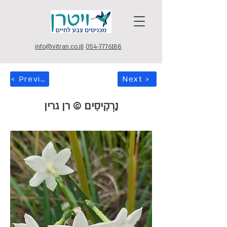
info@vitran.co.il
|
054-7776188
< Previous
Next >
נַרְקִיסִים © רן גרין